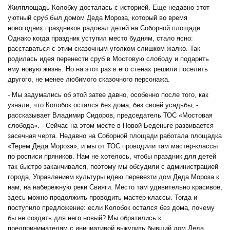
Жилплощадь Колобку досталась с историей. Еще недавно этот
уютный сруб был домом Деда Мороза, который во время
новогодних праздников радовал детей на Соборной площади.
Однако когда праздник уступил место будням, стало ясно:
расставаться с этим сказочным уголком слишком жалко. Так
родилась идея перенести сруб в Мостовую слободу и подарить
ему новую жизнь. Но на этот раз в его стенах решили поселить
другого, не менее любимого сказочного персонажа.
- Мы задумались об этой затее давно, особенно после того, как
узнали, что Колобок остался без дома, без своей усадьбы, -
рассказывает Владимир Сидоров, председатель ТОС «Мостовая
слобода». - Сейчас на этом месте в Новой Беденьге развивается
засечная черта. Недавно на Соборной площади работала площадка
«Терем Деда Мороза», и мы от ТОС проводили там мастер-классы
по росписи пряников. Нам не хотелось, чтобы праздник для детей
так быстро заканчивался, поэтому мы обсудили с администрацией
города, Управлением культуры идею перевезти дом Деда Мороза к
нам, на набережную реки Свияги. Место там удивительно красивое,
здесь можно продолжить проводить мастер-классы. Тогда и
поступило предложение: если Колобок остался без дома, почему
бы не создать для него новый? Мы обратились к
предпринимателям с инициативой выкупить бывший дом Деда