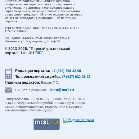
и интернет-сайтами при наличии активной
гиперссылки на первоисточник. Копирование и
опубликование авторских материалов нашего
портала целиком возможно только с письменного
разрешения редакции. Мнение отдельных авторов
может не совпадать с редакционной политикой
портала.
Учредитель ООО "ЦКП". ИНН 7325140148, ОГРН
1157325006475
Юр. адрес:
432011,
Ульяновская область,
г.
Ульяновск,
ул. Радищева, д. 8, оф.28
© 2013-2026.
"Первый ульяновский
портал" 1UL.RU
18+
Редакция портала:
+7 (929) 796-32-68
Тел. рекламной службы:
+7 (937) 032-36-31
Главный редактор:
Богдан Т.С.
1ulru@mail.ru
Пишите в редакцию:
Свидетельство ЭЛ № ФС 77 – 68081 от 21.12.2016
выдано Федеральной службой по надзору в сфере
связи, информационных технологий и массовых
коммуникаций (Роскомнадзор).