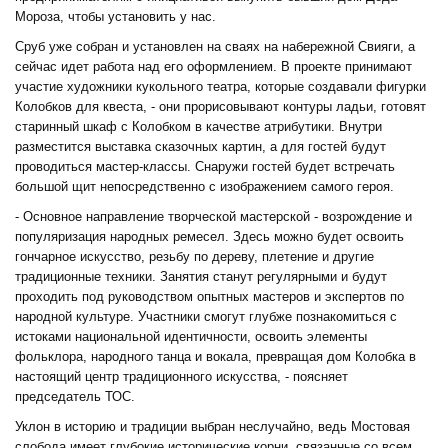
Мороза, чтобы установить у нас.
Сруб уже собран и установлен на сваях на набережной Свияги, а
сейчас идет работа над его оформлением. В проекте принимают
участие художники кукольного театра, которые создавали фигурки
Колобков для квеста, - они прорисовывают контуры ладьи, готовят
старинный шкаф с Колобком в качестве атрибутики. Внутри
разместится выставка сказочных картин, а для гостей будут
проводиться мастер-классы. Снаружи гостей будет встречать
большой щит непосредственно с изображением самого героя.
- Основное направление творческой мастерской - возрождение и
популяризация народных ремесел. Здесь можно будет освоить
гончарное искусство, резьбу по дереву, плетение и другие
традиционные техники. Занятия станут регулярными и будут
проходить под руководством опытных мастеров и экспертов по
народной культуре. Участники смогут глубже познакомиться с
истоками национальной идентичности, освоить элементы
фольклора, народного танца и вокала, превращая дом Колобка в
настоящий центр традиционного искусства, - поясняет
председатель ТОС.
Уклон в историю и традиции выбран неслучайно, ведь Мостовая
слобода имеет глубокие исторические корни, связанные со всем