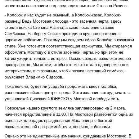
известным восстанием под предводительством Степана Разина.
- Колобок у нас будет не обычный, а Колобок-казак, Колобок-
разинец! Ведь Мостовая слобода - это засечная черта, здесь
стояли войска Степана Разина, а само поселение старше
Симбирска. На берегу Свияги проходило крупное сражение с
царскими войсками. Поэтому мы создаем образ Колобка в казацком
стиле. Уже готовится соответствующая атрибутика. Мы стараемся
оформлять Мостовую в стиле засечной черты, но при этом не
хотим уходить только в историю. Важно создать развлекательное
пространство. Мы хотим, чтобы это место стало одновременно и
историческим, и сказочным, чтобы возник настоящий симбиоз, -
объясняет Владимир Сидоров.
Пока неясно, будет ли усадьба продолжать квест Колобка,
расположившийся в центре города. Хотя желание сотрудничать с
ульяновской Дирекцией ЮНЕСКО у Мостовой слободы есть.
Новоселье нашего круглого земляка запланировано на 2 марта,
начнется представление в 11.00. На Мостовой развернется одна из
основных площадок празднования Масленицы с богатой
развлекательной программой, ну и, конечно, с блинами.
Однако это не единственные изменения, ожидающие Мостовую. В