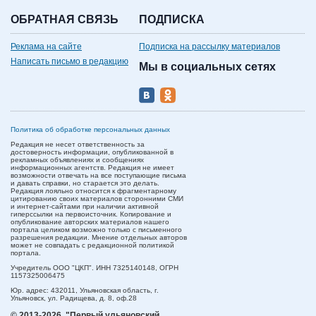
ОБРАТНАЯ СВЯЗЬ
ПОДПИСКА
Реклама на сайте
Подписка на рассылку материалов
Написать письмо в редакцию
Мы в социальных сетях
Политика об обработке персональных данных
Редакция не несет ответственность за
достоверность информации, опубликованной в
рекламных объявлениях и сообщениях
информационных агентств. Редакция не имеет
возможности отвечать на все поступающие письма
и давать справки, но старается это делать.
Редакция лояльно относится к фрагментарному
цитированию своих материалов сторонними СМИ
и интернет-сайтами при наличии активной
гиперссылки на первоисточник. Копирование и
опубликование авторских материалов нашего
портала целиком возможно только с письменного
разрешения редакции. Мнение отдельных авторов
может не совпадать с редакционной политикой
портала.
Учредитель ООО "ЦКП". ИНН 7325140148, ОГРН
1157325006475
Юр. адрес:
432011,
Ульяновская область,
г.
Ульяновск,
ул. Радищева, д. 8, оф.28
© 2013-2026.
"Первый ульяновский