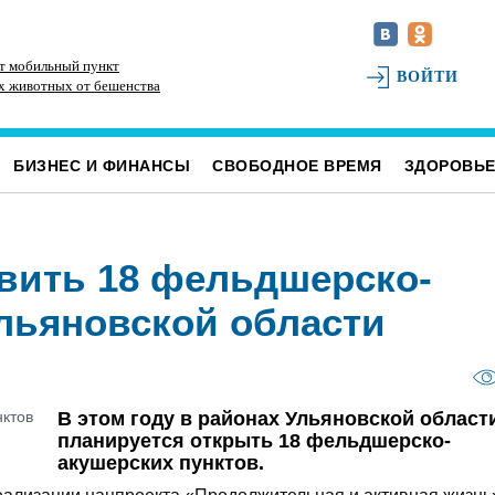
ят мобильный пункт
Расширяют до четырёх полос. Дорожники
В 
ВОЙТИ
х животных от бешенства
вышли на финишную прямую с ремонтом
пе
трассы у посёлка Мирного
БИЗНЕС И ФИНАНСЫ
СВОБОДНОЕ ВРЕМЯ
ЗДОРОВЬ
вить 18 фельдшерско-
Ульяновской области
В этом году в районах Ульяновской област
планируется открыть 18 фельдшерско-
акушерских пунктов.