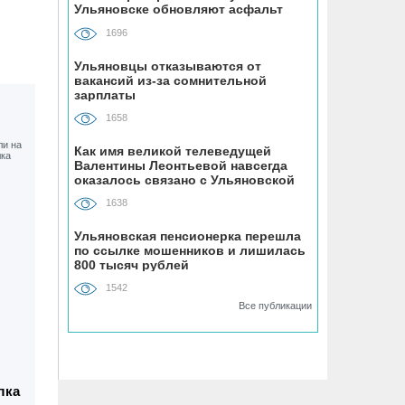
Ульяновске обновляют асфальт
контейнерные площадки
1696
неправильными отходами
Ульяновцы отказываются от
вакансий из-за сомнительной
07.08, 12:13
зарплаты
Директор ульяновской топливной
компании скрыл от налоговиков
1658
больше 48 млн рублей
Как имя великой телеведущей
Валентины Леонтьевой навсегда
оказалось связано с Ульяновской
07.08, 12:00
областью
В регионе утвердили план
1638
модернизации коммунальной
Ульяновская пенсионерка перешла
инфраструктуры до 2030 года
по ссылке мошенников и лишилась
800 тысяч рублей
07.08, 11:33
1542
В самых грязных местах Ульяновска
Все публикации
разместили девять дополнительных
бункеров для крупногабаритного
мусора
лка