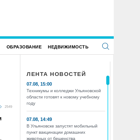
Ульяновске заасфальтировали 45 участков,
Ветер до 27 метров в секунду, гр
рекопанных ресурсниками
обрушатся на Ульяновскую облас
воскресенье
Е
ОБРАЗОВАНИЕ
НЕДВИЖИМОСТЬ
ЛЕНТА НОВОСТЕЙ
07.08, 15:00
Техникумы и колледжи Ульяновской
области готовят к новому учебному
году
2549
и
07.08, 14:49
В Ульяновске запустят мобильный
пункт вакцинации домашних
животных от бешенства