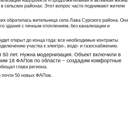
реализации нацпроекта «Продолжительная и активная жизнь
в сельских районах. Этот вопрос часто поднимают жители
ских обратилась жительница села Лава Сурского района. Он
го здания с печным отоплением, без канализации и
удет открыт до конца года: все необходимые контракты
дключению участка к электро-, водо- и газоснабжению.
и 50 лет. Нужна модернизация. Объект включили в
овим 18 ФАПов по области − создадим комфортные
бещал глава региона.
о почти 50 новых ФАПов.