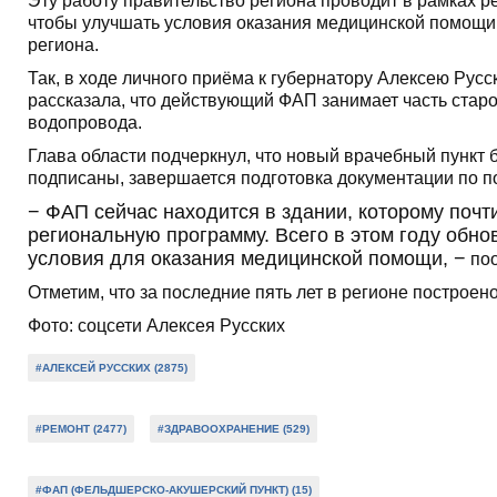
Эту работу правительство региона проводит в рамках 
чтобы улучшать условия оказания медицинской помощи 
региона.
Так, в ходе личного приёма к губернатору Алексею Рус
рассказала, что действующий ФАП занимает часть старо
водопровода.
Глава области подчеркнул, что новый врачебный пункт б
подписаны, завершается подготовка документации по по
− ФАП сейчас находится в здании, которому почт
региональную программу. Всего в этом году обн
условия для оказания медицинской помощи, −
поо
Отметим, что за последние пять лет в регионе построен
Фото: соцсети Алексея Русских
#АЛЕКСЕЙ РУССКИХ (2875)
#РЕМОНТ (2477)
#ЗДРАВООХРАНЕНИЕ (529)
#ФАП (ФЕЛЬДШЕРСКО-АКУШЕРСКИЙ ПУНКТ) (15)