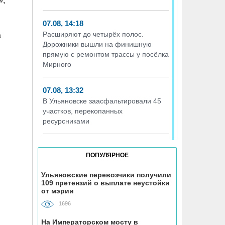
»,
07.08, 14:18
Расширяют до четырёх полос.
а
Дорожники вышли на финишную
прямую с ремонтом трассы у посёлка
Мирного
07.08, 13:32
В Ульяновске заасфальтировали 45
участков, перекопанных
ресурсниками
07.08, 13:06
ПОПУЛЯРНОЕ
Ветер до 27 метров в секунду, грозы и
град обрушатся на Ульяновскую
Ульяновские перевозчики получили
область в воскресенье
109 претензий о выплате неустойки
от мэрии
07.08, 12:35
1696
Искусственный интеллект выпишет
На Императорском мосту в
штрафы ульяновцам, забивающим