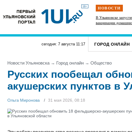
18+
НОВОСТИ
рад
Техникумы и колледжи Ульяновской области
В Ульяновске запуст
готовят к новому учебному году
вакцинации домашни
ГОРОД ОНЛАЙН
сегодня: 7 августа
11
:
17
Новости Ульяновска
→
Город онлайн
→
Общество
Русских пообещал обно
акушерских пунктов в 
Ольга Миронова
31 мая 2026, 08:18