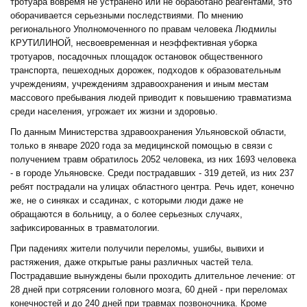
тротуара вовремя не устранено или не обработано реагентами, это
оборачивается серьезными последствиями. По мнению
регионального Уполномоченного по правам человека Людмилы
КРУТИЛИНОЙ, несвоевременная и неэффективная уборка
тротуаров, посадочных площадок остановок общественного
транспорта, пешеходных дорожек, подходов к образовательным
учреждениям, учреждениям здравоохранения и иным местам
массового пребывания людей приводит к повышению травматизма
среди населения, угрожает их жизни и здоровью.
По данным Министерства здравоохранения Ульяновской области,
только в январе 2020 года за медицинской помощью в связи с
получением травм обратилось 2052 человека, из них 1693 человека
- в городе Ульяновске. Среди пострадавших - 319 детей, из них 237
ребят пострадали на улицах областного центра. Речь идет, конечно
же, не о синяках и ссадинах, с которыми люди даже не
обращаются в больницу, а о более серьезных случаях,
зафиксированных в травматологии.
При падениях жители получили переломы, ушибы, вывихи и
растяжения, даже открытые раны различных частей тела.
Пострадавшие вынуждены были проходить длительное лечение: от
28 дней при сотрясении головного мозга, 60 дней - при переломах
конечностей и до 240 дней при травмах позвоночника. Кроме