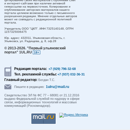
цитированию своих материалов сторонними СМИ
и интернет-сайтами при наличии активной
гиперссылки на первоисточник. Копирование и
опубликование авторских материалов нашего
портала целиком возможно только с письменного
разрешения редакции. Мнение отдельных авторов
может не совпадать с редакционной политикой
портала.
Учредитель ООО "ЦКП". ИНН 7325140148, ОГРН
1157325006475
Юр. адрес:
432011,
Ульяновская область,
г.
Ульяновск,
ул. Радищева, д. 8, оф.28
© 2013-2026.
"Первый ульяновский
портал" 1UL.RU
18+
Редакция портала:
+7 (929) 796-32-68
Тел. рекламной службы:
+7 (937) 032-36-31
Главный редактор:
Богдан Т.С.
1ulru@mail.ru
Пишите в редакцию:
Свидетельство ЭЛ № ФС 77 – 68081 от 21.12.2016
выдано Федеральной службой по надзору в сфере
связи, информационных технологий и массовых
коммуникаций (Роскомнадзор).