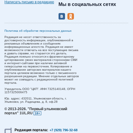
Написать письмо в редакцию
Мы в социальных сетях
Политика об обработке персональных данных
Редакция не несет ответственность за
достоверность информации, опубликованной в
рекламных объявлениях и сообщениях
информационных агентств. Редакция не имеет
возможности отвечать на все поступающие письма
и давать справки, но старается это делать.
Редакция лояльно относится к фрагментарному
цитированию своих материалов сторонними СМИ
и интернет-сайтами при наличии активной
гиперссылки на первоисточник. Копирование и
опубликование авторских материалов нашего
портала целиком возможно только с письменного
разрешения редакции. Мнение отдельных авторов
может не совпадать с редакционной политикой
портала.
Учредитель ООО "ЦКП". ИНН 7325140148, ОГРН
1157325006475
Юр. адрес:
432011,
Ульяновская область,
г.
Ульяновск,
ул. Радищева, д. 8, оф.28
© 2013-2026.
"Первый ульяновский
портал" 1UL.RU
18+
Редакция портала:
+7 (929) 796-32-68