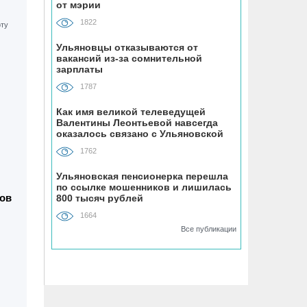
07.08, 18:00
от мэрии
До +34 градусов раскалится воздух в
1822
Ульяновской области в субботу
Ульяновцы отказываются от
вакансий из-за сомнительной
07.08, 17:35
зарплаты
ВТБ: россияне увеличивают расходы
1787
на спорт и здоровый образ жизни
Как имя великой телеведущей
Валентины Леонтьевой навсегда
07.08, 17:35
оказалось связано с Ульяновской
областью
В Чердаклинском районе в ДТП
1762
попал 14-летний подросток
Ульяновская пенсионерка перешла
по ссылке мошенников и лишилась
07.08, 17:00
ов
800 тысяч рублей
«Ульяновскэнерго» передали под
1664
управление нового лидера из
Все публикации
Чувашии
07.08, 16:25
Ульяновец отдал мошенникам почти
миллион рублей, думая, что покупает