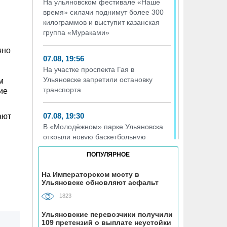
На ульяновском фестивале «Наше
время» силачи поднимут более 300
килограммов и выступит казанская
группа «Мураками»
чно
07.08, 19:56
На участке проспекта Гая в
Ульяновске запретили остановку
м
транспорта
ие
07.08, 19:30
ают
В «Молодёжном» парке Ульяновска
открыли новую баскетбольную
площадку
ПОПУЛЯРНОЕ
07.08, 18:43
На Императорском мосту в
Ульяновске обновляют асфальт
В Ульяновском районе
благоустраивают место воинского
1823
захоронения
Ульяновские перевозчики получили
109 претензий о выплате неустойки