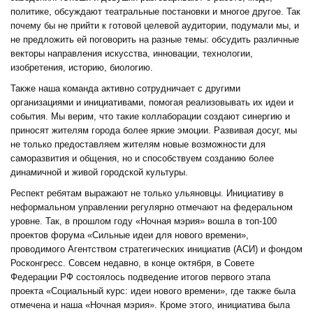
политике, обсуждают театральные постановки и многое другое. Так
почему бы не прийти к готовой целевой аудитории, подумали мы, и
не предложить ей поговорить на разные темы: обсудить различные
векторы направления искусства, инновации, технологии,
изобретения, историю, биологию.
Также наша команда активно сотрудничает с другими
организациями и инициативами, помогая реализовывать их идеи и
события. Мы верим, что такие коллаборации создают синергию и
приносят жителям города более яркие эмоции. Развивая досуг, мы
не только предоставляем жителям новые возможности для
саморазвития и общения, но и способствуем созданию более
динамичной и живой городской культуры.
Респект ребятам выражают не только ульяновцы. Инициативу в
неформальном управлении регулярно отмечают на федеральном
уровне. Так, в прошлом году «Ночная мэрия» вошла в топ-100
проектов форума «Сильные идеи для нового времени»,
проводимого Агентством стратегических инициатив (АСИ) и фондом
Росконгресс. Совсем недавно, в конце октября, в Совете
Федерации РФ состоялось подведение итогов первого этапа
проекта «Социальный курс: идеи нового времени», где также была
отмечена и наша «Ночная мэрия». Кроме этого, инициатива была