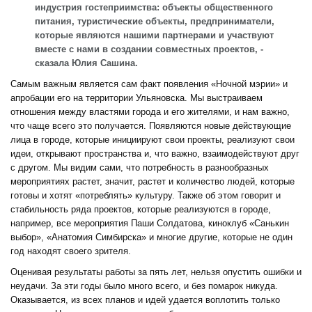
индустрия гостеприимства: объекты общественного
питания, туристические объекты, предприниматели,
которые являются нашими партнерами и участвуют
вместе с нами в создании совместных проектов, -
сказала Юлия Сашина.
Самым важным является сам факт появления «Ночной мэрии» и
апробации его на территории Ульяновска. Мы выстраиваем
отношения между властями города и его жителями, и нам важно,
что чаще всего это получается. Появляются новые действующие
лица в городе, которые инициируют свои проекты, реализуют свои
идеи, открывают пространства и, что важно, взаимодействуют друг
с другом. Мы видим сами, что потребность в разнообразных
мероприятиях растет, значит, растет и количество людей, которые
готовы и хотят «потреблять» культуру. Также об этом говорит и
стабильность ряда проектов, которые реализуются в городе,
например, все мероприятия Паши Солдатова, киноклуб «Санькин
выбор», «Анатомия Симбирска» и многие другие, которые не один
год находят своего зрителя.
Оценивая результаты работы за пять лет, нельзя опустить ошибки и
неудачи. За эти годы было много всего, и без помарок никуда.
Оказывается, из всех планов и идей удается воплотить только