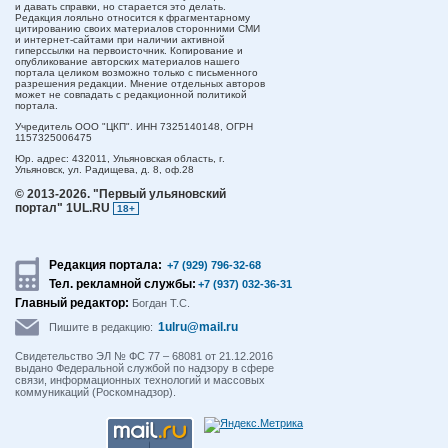
и давать справки, но старается это делать.
Редакция лояльно относится к фрагментарному
цитированию своих материалов сторонними СМИ
и интернет-сайтами при наличии активной
гиперссылки на первоисточник. Копирование и
опубликование авторских материалов нашего
портала целиком возможно только с письменного
разрешения редакции. Мнение отдельных авторов
может не совпадать с редакционной политикой
портала.
Учредитель ООО "ЦКП". ИНН 7325140148, ОГРН
1157325006475
Юр. адрес:
432011,
Ульяновская область,
г.
Ульяновск,
ул. Радищева, д. 8, оф.28
© 2013-2026.
"Первый ульяновский
портал" 1UL.RU
18+
Редакция портала:
+7 (929) 796-32-68
Тел. рекламной службы:
+7 (937) 032-36-31
Главный редактор:
Богдан Т.С.
1ulru@mail.ru
Пишите в редакцию:
Свидетельство ЭЛ № ФС 77 – 68081 от 21.12.2016
выдано Федеральной службой по надзору в сфере
связи, информационных технологий и массовых
коммуникаций (Роскомнадзор).