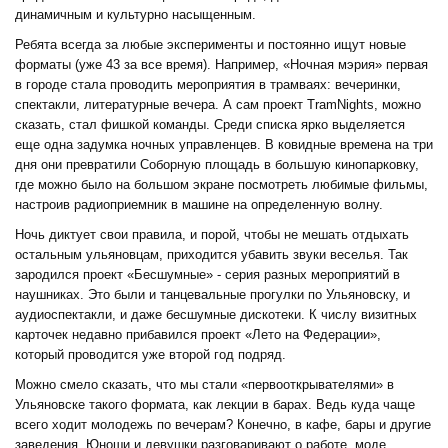
динамичным и культурно насыщенным.
Ребята всегда за любые эксперименты и постоянно ищут новые
форматы (уже 43 за все время). Например, «Ночная мэрия» первая
в городе стала проводить мероприятия в трамваях: вечеринки,
спектакли, литературные вечера. А сам проект TramNights, можно
сказать, стал фишкой команды. Среди списка ярко выделяется
еще одна задумка ночных управленцев. В ковидные времена на три
дня они превратили Соборную площадь в большую кинопарковку,
где можно было на большом экране посмотреть любимые фильмы,
настроив радиоприемник в машине на определенную волну.
Ночь диктует свои правила, и порой, чтобы не мешать отдыхать
остальным ульяновцам, приходится убавить звуки веселья. Так
зародился проект «Бесшумные» - серия разных мероприятий в
наушниках. Это были и танцевальные прогулки по Ульяновску, и
аудиоспектакли, и даже бесшумные дискотеки. К числу визитных
карточек недавно прибавился проект «Лето на Федерации»,
который проводится уже второй год подряд.
Можно смело сказать, что мы стали «первооткрывателями» в
Ульяновске такого формата, как лекции в барах. Ведь куда чаще
всего ходит молодежь по вечерам? Конечно, в кафе, бары и другие
заведения. Юноши и девушки разговаривают о работе, моде,