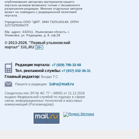
опубликование авторских материалов нашего
портала целиком возможно только с письменного
разрешения редакции. Мнение отдельных авторов
может не совпадать с редакционной политикой
портала.
Учредитель ООО "ЦКП". ИНН 7325140148, ОГРН
1157325006475
Юр. адрес:
432011,
Ульяновская область,
г.
Ульяновск,
ул. Радищева, д. 8, оф.28
© 2013-2026.
"Первый ульяновский
портал" 1UL.RU
18+
Редакция портала:
+7 (929) 796-32-68
Тел. рекламной службы:
+7 (937) 032-36-31
Главный редактор:
Богдан Т.С.
1ulru@mail.ru
Пишите в редакцию:
Свидетельство ЭЛ № ФС 77 – 68081 от 21.12.2016
выдано Федеральной службой по надзору в сфере
связи, информационных технологий и массовых
коммуникаций (Роскомнадзор).