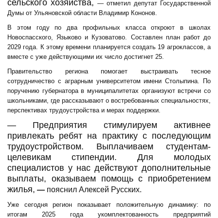
сельского хозяйства,
— отметил д
епутат Государственной
Думы от Ульяновской области
Владимир Кононов.
В этом году по два профильных класса откроют в школах
Новоспасского, Языково и Кузоватово. Составлен план работ до
2029 года. К этому времени планируется создать 19 агроклассов, а
вместе с уже действующими их число достигнет 25.
Правительство региона помогает выстраивать тесное
сотрудничество с аграрным университетом имени Столыпина. По
поручению губернатора в муниципалитетах организуют встречи со
школьниками, где рассказывают о востребованных специальностях,
перспективах трудоустройства и мерах поддержки.
— Предприятия стимулируем активнее
привлекать ребят на практику с последующим
трудоустройством. Выплачиваем студентам-
целевикам стипендии. Для молодых
специалистов у нас действуют дополнительные
выплаты, оказываем помощь с приобретением
жилья,
—
пояснил Алексей Русских.
Уже сегодня регион показывает положительную динамику: по
итогам 2025 года укомплектованность предприятий