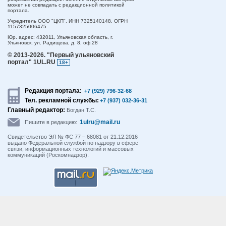
может не совпадать с редакционной политикой
портала.
Учредитель ООО "ЦКП". ИНН 7325140148, ОГРН
1157325006475
Юр. адрес:
432011,
Ульяновская область,
г.
Ульяновск,
ул. Радищева, д. 8, оф.28
© 2013-2026.
"Первый ульяновский
портал" 1UL.RU
18+
Редакция портала:
+7 (929) 796-32-68
Тел. рекламной службы:
+7 (937) 032-36-31
Главный редактор:
Богдан Т.С.
1ulru@mail.ru
Пишите в редакцию:
Свидетельство ЭЛ № ФС 77 – 68081 от 21.12.2016
выдано Федеральной службой по надзору в сфере
связи, информационных технологий и массовых
коммуникаций (Роскомнадзор).