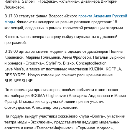
Ramelka, Safibelli, «Графика», «Ульмина», дизайнера Виктории
Лобановой.
В 17.30 стартует финал Всероссийского
проекта Академия Русской
Моды
. Финалисты конкурса из разных регионов представят 18
коллекций, созданных в рамках творческой резиденции академии.
В шесть часов вечера на сцену выйдут музыканты с джазовой
программой.
В 19.00 артистов сменят модели в одежде от дизайнеров Полины
Крайновой, Марины Голицыной, Анны Фроловой, Натальи Зыриной
и брендов «Эгоистка», StylePro, Blizko, Conceptcollection,
LevelMen’s, а также от постоянных участников KUZINA, KOFPLA,
RESBYRES. Новую коллекцию покажет расширенная линия
BUSINESSLINE.
По информации организаторов, особым событием станет показ
коллаборации BOGMA / Lightsaver (Маргарита Андрианова и Мария
Франц). В создании капусульной линии принял участие
фотохудожник Александр Богуславский.
На подиум выйдут участники хоккейного клуба «Волга», участники
театра моды «Эксклюзив», представители ведущих модельных
агентств и школ «ТемпестаИнфинито», «Терминал Моделс»,