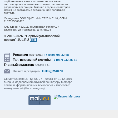
опубликование авторских материалов нашего
портала целиком возможно только с письменного
разрешения редакции. Мнение отдельных авторов
может не совпадать с редакционной политикой
портала.
Учредитель ООО "ЦКП". ИНН 7325140148, ОГРН
1157325006475
Юр. адрес:
432011,
Ульяновская область,
г.
Ульяновск,
ул. Радищева, д. 8, оф.28
© 2013-2026.
"Первый ульяновский
портал" 1UL.RU
18+
Редакция портала:
+7 (929) 796-32-68
Тел. рекламной службы:
+7 (937) 032-36-31
Главный редактор:
Богдан Т.С.
1ulru@mail.ru
Пишите в редакцию:
Свидетельство ЭЛ № ФС 77 – 68081 от 21.12.2016
выдано Федеральной службой по надзору в сфере
связи, информационных технологий и массовых
коммуникаций (Роскомнадзор).