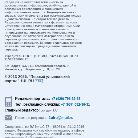
Редакция не несет ответственность за
достоверность информации, опубликованной в
рекламных объявлениях и сообщениях
информационных агентств. Редакция не имеет
возможности отвечать на все поступающие письма
и давать справки, но старается это делать.
Редакция лояльно относится к фрагментарному
цитированию своих материалов сторонними СМИ
и интернет-сайтами при наличии активной
гиперссылки на первоисточник. Копирование и
опубликование авторских материалов нашего
портала целиком возможно только с письменного
разрешения редакции. Мнение отдельных авторов
может не совпадать с редакционной политикой
портала.
Учредитель ООО "ЦКП". ИНН 7325140148, ОГРН
1157325006475
Юр. адрес:
432011,
Ульяновская область,
г.
Ульяновск,
ул. Радищева, д. 8, оф.28
© 2013-2026.
"Первый ульяновский
портал" 1UL.RU
18+
Редакция портала:
+7 (929) 796-32-68
Тел. рекламной службы:
+7 (937) 032-36-31
Главный редактор:
Богдан Т.С.
1ulru@mail.ru
Пишите в редакцию:
Свидетельство ЭЛ № ФС 77 – 68081 от 21.12.2016
выдано Федеральной службой по надзору в сфере
связи, информационных технологий и массовых
коммуникаций (Роскомнадзор).