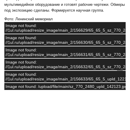
мультимедийное оборудование и готовят рабочие чертежи. Обмеры
под экспозицию сделаны. Формируется научная группа.
Фото: Ленинский мемориал
Image not found:
//1ul.ru/upload/resize_image/main_2/156629/65_65_5_sz_770_24
Image not found:
//1ul.ru/upload/resize_image/main_2/156630/65_65_5_sz_770_24
Image not found:
//1ul.ru/upload/resize_image/main_2/156631/65_65_5_sz_770_24
Image not found:
//1ul.ru/upload/resize_image/main_2/156632/65_65_5_sz_770_24
Image not found:
//1ul.ru/upload/resize_image/main_2/156633/65_65_5_upld_12217
Image not found: /upload/file/main/sz_770_2480_upld_142123.jpg