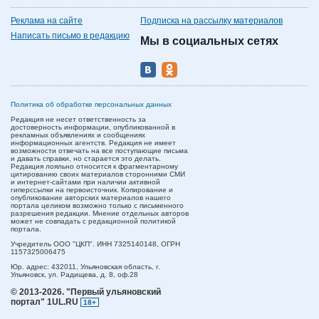
Реклама на сайте
Подписка на рассылку материалов
Написать письмо в редакцию
Мы в социальных сетях
Политика об обработке персональных данных
Редакция не несет ответственность за
достоверность информации, опубликованной в
рекламных объявлениях и сообщениях
информационных агентств. Редакция не имеет
возможности отвечать на все поступающие письма
и давать справки, но старается это делать.
Редакция лояльно относится к фрагментарному
цитированию своих материалов сторонними СМИ
и интернет-сайтами при наличии активной
гиперссылки на первоисточник. Копирование и
опубликование авторских материалов нашего
портала целиком возможно только с письменного
разрешения редакции. Мнение отдельных авторов
может не совпадать с редакционной политикой
портала.
Учредитель ООО "ЦКП". ИНН 7325140148, ОГРН
1157325006475
Юр. адрес:
432011,
Ульяновская область,
г.
Ульяновск,
ул. Радищева, д. 8, оф.28
© 2013-2026.
"Первый ульяновский
портал" 1UL.RU
18+