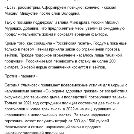
- Есть, рассмотрим. Сформируем позицию, конечно, - сказал
Михаил Мишустин после слов Володина.
Такую позицию поддержал и глава Минздрава России Михаил
Мурашко, добавив, что предпринятые меры увеличат ожидаемую
продолжительность жизни и сократят вредные факторы.
Кроме того, как сообщила «Российская газета», Госдума пока еще
только в первом чтении приняла закон об ограничении провоза
вейпов. Прежде подобное ограничение касалось лишь табачной
продукции. Россиянин мог перевозить в страну не более 200
сигарет. В новой норме ограничения коснутся и вейпов.
Против «парения»
Сегодня Ульяновск принимает всевозможные усилия для борьбы с
нарушениями закона «Об охране здоровья граждан от воздействия
окружающего табачного дыма и последствий потребления табака».
Только за 2021 год сотрудники полиции составили две тысячи
протоколов и более трех тысяч в 2022-м на лиц, куривших и
«паривших» в неположенных местах. За такое нарушение
горожанин может получить штраф от 500 до 1500 рублей.
Наказывают и бизнес, нарушающий закон о продаже
никотиносодержащей продукции.