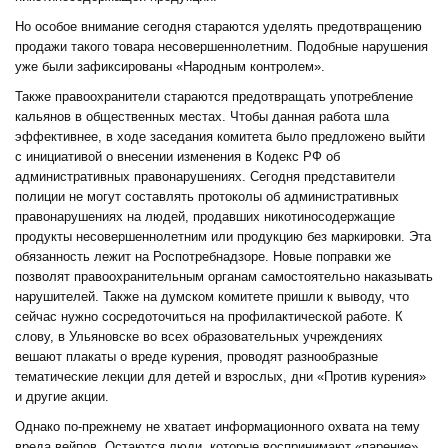
Но особое внимание сегодня стараются уделять предотвращению
продажи такого товара несовершеннолетним. Подобные нарушения
уже были зафиксированы «Народным контролем».
Также правоохранители стараются предотвращать употребление
кальянов в общественных местах. Чтобы данная работа шла
эффективнее, в ходе заседания комитета было предложено выйти
с инициативой о внесении изменения в Кодекс РФ об
административных правонарушениях. Сегодня представители
полиции не могут составлять протоколы об административных
правонарушениях на людей, продавших никотиносодержащие
продукты несовершеннолетним или продукцию без маркировки. Эта
обязанность лежит на Роспотребнадзоре. Новые поправки же
позволят правоохранительным органам самостоятельно наказывать
нарушителей. Также на думском комитете пришли к выводу, что
сейчас нужно сосредоточиться на профилактической работе. К
слову, в Ульяновске во всех образовательных учреждениях
вешают плакаты о вреде курения, проводят разнообразные
тематические лекции для детей и взрослых, дни «Против курения»
и другие акции.
Однако по-прежнему не хватает информационного охвата на тему
вреда вейпов. Остаются люди, которые воспринимают «парение»