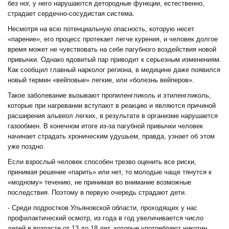
без ног, у него нарушаются детородные функции, естественно,
страдает сердечно-сосудистая система.
Несмотря на всю потенциальную опасность, которую несет
«парение», его процесс протекает легче курения, и человек долгое
время может не чувствовать на себе пагубного воздействия новой
привычки. Однако ядовитый пар приводит к серьезным изменениям.
Как сообщил главный нарколог региона, в медицине даже появился
новый термин «вейповые» легкие, или «болезнь вейперов».
Такое заболевание вызывают пропиленгликоль и этиленгликоль,
которые при нагревании вступают в реакцию и являются причиной
расширения альвеол легких, в результате в организме нарушается
газообмен. В конечном итоге из-за пагубной привычки человек
начинает страдать хроническим удушьем, правда, узнает об этом
уже поздно.
Если взрослый человек способен трезво оценить все риски,
принимая решение «парить» или нет, то молодые чаще тянутся к
«модному» течению, не принимая во внимание возможные
последствия. Поэтому в первую очередь страдают дети.
- Среди подростков Ульяновской области, проходящих у нас
профилактический осмотр, из года в год увеличивается число
детей в возрасте от 13 до 18 лет, которые употребляют никотин.