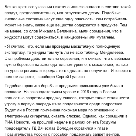
Без конкретного указания никотина или его аналога в составе такой
продут, предположительно, мог отпускаться детям. Подобные
«неполные составы» несут еще одну опасность: сам потребитель
может не знать, какие еще вещества содержатся в продукте. Тем
не менее, со слов Михаила Белянкина, были сообщения, что в
жидкости могут содержаться, и канцерогены или мутагены.
- Я считаю, что, если мы проведем масштабную полноценную
экспертизу, то увидим там чуть ли не всю таблицу Менделеева.
Эта проблема действительно серьезная, и я считаю, что с вейпами
нужно бороться на законодательном уровне, к сожалению, только
на уровне региона и города этого сделать не получится. Я говорю о
полном запрете, - сообщил Сергей Гулькин.
Подобная практика борьбы с вредными привычками уже была в
прошлом. На законодательном уровне в 2016 году в России
полностью запретили продажу снюсов, которые также стали нести
угрозу в первую очередь из-за популярности среди подростков.
Будет ли в России применена похожая мера по отношению к
электронным сигаретам, сказать сложно. Однако, как сообщили в
РИА Новости, на прошлой неделе в рамках отчета Госдумы
председатель ГД Вячеслав Володин обратился к главе
Правительства России с просьбой поддержать запрет вейпов.