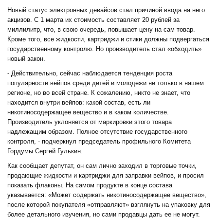
Новый статус электронных девайсов стал причиной ввода на него
акцизов. С 1 марта их стоимость составляет 20 рублей за
миллилитр, что, в свою очередь, повышает цену на сам товар.
Кроме того, все жидкости, картриджи и стики должны подвергаться
государственному контролю. Но производитель стал «обходить»
новый закон.
- Действительно, сейчас наблюдается тенденция роста
популярности вейпов среди детей и молодежи не только в нашем
регионе, но во всей стране. К сожалению, никто не знает, что
находится внутри вейпов: какой состав, есть ли
никотиносодержащее вещество и в каком количестве.
Производитель уклоняется от маркировки этого товара
надлежащим образом. Полное отсутствие государственного
контроля, - подчеркнул председатель профильного Комитета
Гордумы Сергей Гулькин.
Как сообщает депутат, он сам лично заходил в торговые точки,
продающие жидкости и картриджи для заправки вейпов, и просил
показать флаконы. На самом продукте в конце состава
указывается: «Может содержать никотиносодержащее вещество»,
после которой покупателя «отправляют» взглянуть на упаковку для
более детального изучения, но сами продавцы дать ее не могут.