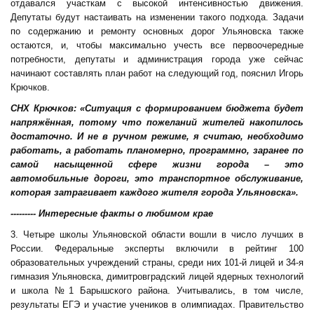
отдавался участкам с высокой интенсивностью движения.
Депутаты будут настаивать на изменении такого подхода. Задачи
по содержанию и ремонту основных дорог Ульяновска также
остаются, и, чтобы максимально учесть все первоочередные
потребности, депутаты и администрация города уже сейчас
начинают составлять план работ на следующий год, пояснил Игорь
Крючков.
СНХ Крючков: «Ситуация с формированием бюджета будет
напряжённая, потому что пожеланий жителей накопилось
достаточно. И не в ручном режиме, я считаю, необходимо
работать, а работать планомерно, программно, заранее по
самой насыщенной сфере жизни города – это
автомобильные дороги, это транспортное обслуживание,
которая затрагивает каждого жителя города Ульяновска».
--------- Интересные факты о любимом крае
3. Четыре школы Ульяновской области вошли в число лучших в
России. Федеральные эксперты включили в рейтинг 100
образовательных учреждений страны, среди них 101-й лицей и 34-я
гимназия Ульяновска, димитровградский лицей ядерных технологий
и школа №1 Барышского района. Учитывались, в том числе,
результаты ЕГЭ и участие учеников в олимпиадах. Правительство