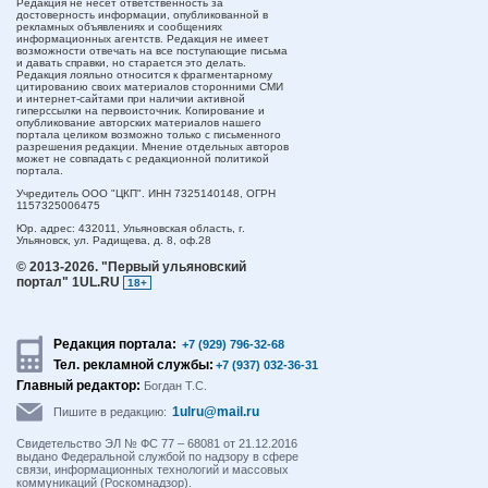
Редакция не несет ответственность за
достоверность информации, опубликованной в
рекламных объявлениях и сообщениях
информационных агентств. Редакция не имеет
возможности отвечать на все поступающие письма
и давать справки, но старается это делать.
Редакция лояльно относится к фрагментарному
цитированию своих материалов сторонними СМИ
и интернет-сайтами при наличии активной
гиперссылки на первоисточник. Копирование и
опубликование авторских материалов нашего
портала целиком возможно только с письменного
разрешения редакции. Мнение отдельных авторов
может не совпадать с редакционной политикой
портала.
Учредитель ООО "ЦКП". ИНН 7325140148, ОГРН
1157325006475
Юр. адрес:
432011,
Ульяновская область,
г.
Ульяновск,
ул. Радищева, д. 8, оф.28
© 2013-2026.
"Первый ульяновский
портал" 1UL.RU
18+
Редакция портала:
+7 (929) 796-32-68
Тел. рекламной службы:
+7 (937) 032-36-31
Главный редактор:
Богдан Т.С.
1ulru@mail.ru
Пишите в редакцию:
Свидетельство ЭЛ № ФС 77 – 68081 от 21.12.2016
выдано Федеральной службой по надзору в сфере
связи, информационных технологий и массовых
коммуникаций (Роскомнадзор).