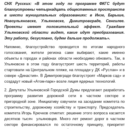
СНХ Русских: «В этом году по программе ФКГС будут
благоустроены четырнадцать общественных пространств
в шести муниципальных образованиях: в Инзе, Барыше,
Новоульяновске, Ульяновске, Димитровграде, Сенгилее.
Проекты имеют положительный эффект. Граждане
Ульяновской области видят, какие идут преобразования.
Эту работу, безусловно, будем дальше продолжать».
Напомню, благоустройство проводится по итогам народного
голосования, жители региона сами выбирают, какие именно
объекты в городах и районах области необходимо обновить. Так, в
Ульяновске в этом году благоустроят шесть территорий, работы
стартовали на Центральном пляже, на площади у ДК «Руслан» и в
сквере «Династия». В Димитровграде благоустроят «Марков сад» и
создадут новый «Атом-парк» возле лицея ядерных технологий.
2. Депутаты Ульяновской Городской Думы предлагают разработать
программу развития дорожной сети в частном секторе и
пригородной зоне. Инициативу озвучили на заседании комитета по
строительству, дорожному хозяйству и транспорту. Председатель
комитета Игорь Крючков отметил: решение этого вопроса касается
десятков тысяч ульяновцев. Много лет ремонт дорог в частном
секторе финансировался по остаточному принципу, приоритет