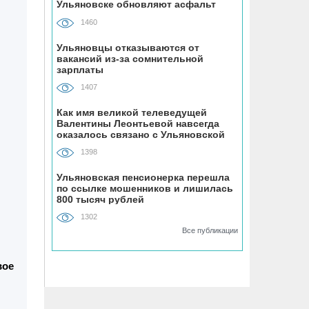
Ульяновске обновляют асфальт
на мопеде
1460
05.08, 15:49
Ульяновцы отказываются от
вакансий из-за сомнительной
Женщина на иномарке сбила
зарплаты
велосипедиста-нарушителя на улице
Промышленной в Ульяновске
1407
Как имя великой телеведущей
Валентины Леонтьевой навсегда
05.08, 15:30
оказалось связано с Ульяновской
В Ульяновской областной больнице
областью
установили оборудование почти за 20
1398
млн рублей
Ульяновская пенсионерка перешла
по ссылке мошенников и лишилась
800 тысяч рублей
05.08, 14:52
Мотоциклист без прав врезался в
1302
припаркованный автомобиль на
Все публикации
улице Шолмова в Ульяновске
вое
05.08, 14:36
УлГУ выделили федеральные деньги
на разработку отечественного ПЦР-