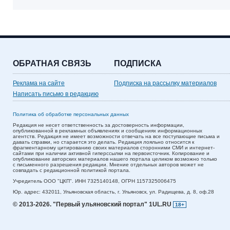
ОБРАТНАЯ СВЯЗЬ
ПОДПИСКА
Реклама на сайте
Подписка на рассылку материалов
Написать письмо в редакцию
Политика об обработке персональных данных
Редакция не несет ответственность за достоверность информации,
опубликованной в рекламных объявлениях и сообщениях информационных
агентств. Редакция не имеет возможности отвечать на все поступающие письма и
давать справки, но старается это делать. Редакция лояльно относится к
фрагментарному цитированию своих материалов сторонними СМИ и интернет-
сайтами при наличии активной гиперссылки на первоисточник. Копирование и
опубликование авторских материалов нашего портала целиком возможно только
с письменного разрешения редакции. Мнение отдельных авторов может не
совпадать с редакционной политикой портала.
Учредитель ООО "ЦКП". ИНН 7325140148, ОГРН 1157325006475
Юр. адрес:
432011,
Ульяновская область,
г. Ульяновск,
ул. Радищева, д. 8, оф.28
© 2013-2026.
"Первый ульяновский портал" 1UL.RU
18+