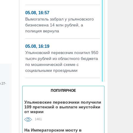
05.08, 16:57
Вымогатель забрал у ульяновского
бизнесмена 14 млн рублей, а
полиция вернула
05.08, 16:19
Ульяновский перевозчик похитил 950
тысяч рублей из областного бюджета
по мошеннической схеме с
социальными проездными
05.08, 16:17
ПОПУЛЯРНОЕ
Т2 перезапускает программу
«Выгодно вместе» – теперь и для
Ульяновские перевозчики получили
абонентов других операторов
109 претензий о выплате неустойки
от мэрии
05.08, 16:01
1461
Девушка из Ульяновской области
На Императорском мосту в
оказалась в больнице после поездки