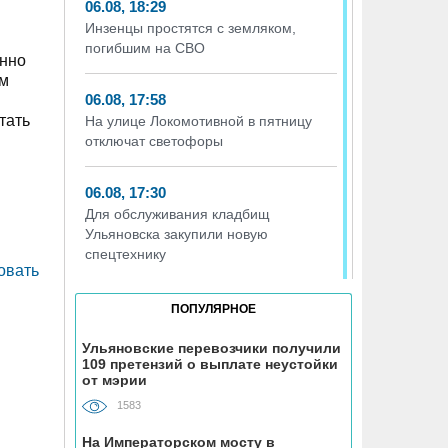
06.08, 18:29
Инзенцы простятся с земляком,
погибшим на СВО
енно
им
06.08, 17:58
тать
На улице Локомотивной в пятницу
отключат светофоры
06.08, 17:30
Для обслуживания кладбищ
Ульяновска закупили новую
спецтехнику
овать
06.08, 17:13
ПОПУЛЯРНОЕ
Исследование ВТБ: ежемесячная
смена категорий кешбэка создает
Ульяновские перевозчики получили
109 претензий о выплате неустойки
волны спроса
от мэрии
1583
06.08, 17:00
В ульяновской школе №7
На Императорском мосту в