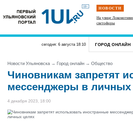
18+
НОВОСТИ
Инзенцы простятся с земляком, погибшим на
На улице Локомотивн
СВО
светофоры
ГОРОД ОНЛАЙН
сегодня: 6 августа
18
:
10
Новости Ульяновска
→
Город онлайн
→
Общество
Чиновникам запретят и
мессенджеры в личных
4 декабря 2023, 18:00