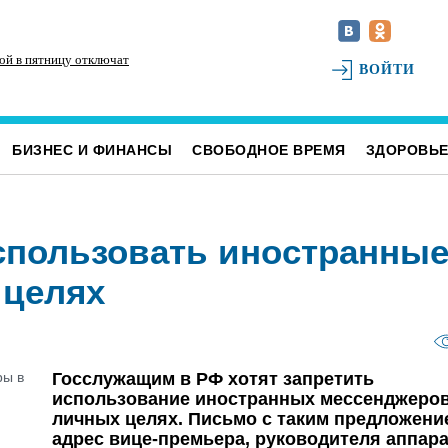
ой в пятницу отключат
Для обслуживания кладбищ Ульяновска
Ис
ВОЙТИ
закупили новую спецтехнику
ка
БИЗНЕС И ФИНАНСЫ
СВОБОДНОЕ ВРЕМЯ
ЗДОРОВЬ
спользовать иностранны
 целях
Госслужащим в РФ хотят запретить
использование иностранных мессенджеров
личных целях. Письмо с таким предложени
адрес вице-премьера, руководителя аппар