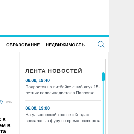
следование ВТБ: ежемесячная смена
В ульяновской школе №7 устана
тегорий кешбэка создает волны спроса
«умные» тренажёры с QR-кодам
Е
ОБРАЗОВАНИЕ
НЕДВИЖИМОСТЬ
ЛЕНТА НОВОСТЕЙ
е
06.08, 19:40
Подросток на питбайке сшиб двух 15-
летних велосипедисток в Павловке
896
06.08, 19:00
На ульяновской трассе «Хонда»
 в
врезалась в фуру во время разворота
ем в
ата