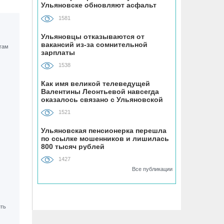
Ульяновске обновляют асфальт
устанавливают «умные» тренажёры с
QR-кодами
1581
Ульяновцы отказываются от
06.08, 16:22
вакансий из-за сомнительной
зарплаты
В Ульяновске на месяц перекрыли
участок улицы Ефремова
1538
Как имя великой телеведущей
06.08, 15:59
Валентины Леонтьевой навсегда
На здании травмпункта в Ульяновске
оказалось связано с Ульяновской
областью
появилась мемориальная доска в
1521
честь Рылеева
Ульяновская пенсионерка перешла
по ссылке мошенников и лишилась
06.08, 15:29
800 тысяч рублей
Прокурор Теребунов нашёл
1427
нарушения в ульяновской колонии
Все публикации
№8
06.08, 15:17
ВТБ: объем выдачи ипотеки в России
вырос на 38%