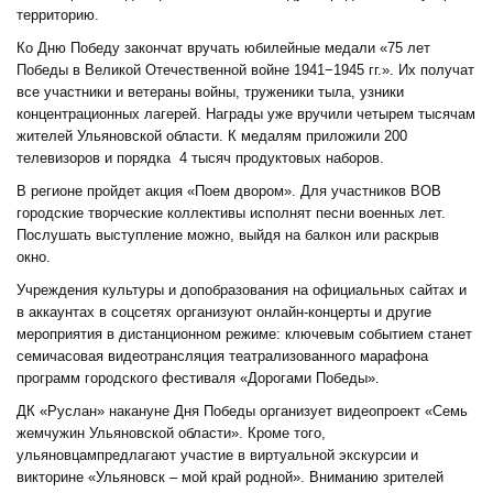
территорию.
Ко Дню Победу закончат вручать юбилейные медали «75 лет
Победы в Великой Отечественной войне 1941−1945 гг.». Их получат
все участники и ветераны войны, труженики тыла, узники
концентрационных лагерей. Награды уже вручили четырем тысячам
жителей Ульяновской области. К медалям приложили 200
телевизоров и порядка 4 тысяч продуктовых наборов.
В регионе пройдет акция «Поем двором». Для участников ВОВ
городские творческие коллективы исполнят песни военных лет.
Послушать выступление можно, выйдя на балкон или раскрыв
окно.
Учреждения культуры и допобразования на официальных сайтах и
в аккаунтах в соцсетях организуют онлайн-концерты и другие
мероприятия в дистанционном режиме: ключевым событием станет
семичасовая видеотрансляция театрализованного марафона
программ городского фестиваля «Дорогами Победы».
ДК «Руслан» накануне Дня Победы организует видеопроект «Семь
жемчужин Ульяновской области». Кроме того,
ульяновцампредлагают участие в виртуальной экскурсии и
викторине «Ульяновск – мой край родной». Вниманию зрителей