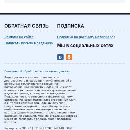
ОБРАТНАЯ СВЯЗЬ
ПОДПИСКА
Реклама на сайте
Подписка на рассылку материалов
Написать письмо в редакцию
Мы в социальных сетях
Политика об обработке персональных данных
Редакция не несет ответственность за
достоверность информации, опубликованной в
рекламных объявлениях и сообщениях
информационных агентств. Редакция не имеет
возможности отвечать на все поступающие письма
и давать справки, но старается это делать.
Редакция лояльно относится к фрагментарному
цитированию своих материалов сторонними СМИ
и интернет-сайтами при наличии активной
гиперссылки на первоисточник. Копирование и
опубликование авторских материалов нашего
портала целиком возможно только с письменного
разрешения редакции. Мнение отдельных авторов
может не совпадать с редакционной политикой
портала.
Учредитель ООО "ЦКП". ИНН 7325140148, ОГРН