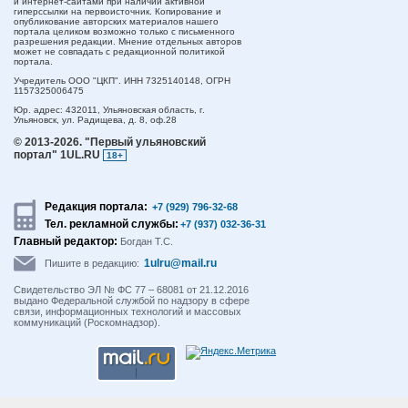
и интернет-сайтами при наличии активной
гиперссылки на первоисточник. Копирование и
опубликование авторских материалов нашего
портала целиком возможно только с письменного
разрешения редакции. Мнение отдельных авторов
может не совпадать с редакционной политикой
портала.
Учредитель ООО "ЦКП". ИНН 7325140148, ОГРН
1157325006475
Юр. адрес:
432011,
Ульяновская область,
г.
Ульяновск,
ул. Радищева, д. 8, оф.28
© 2013-2026.
"Первый ульяновский
портал" 1UL.RU
18+
Редакция портала:
+7 (929) 796-32-68
Тел. рекламной службы:
+7 (937) 032-36-31
Главный редактор:
Богдан Т.С.
1ulru@mail.ru
Пишите в редакцию:
Свидетельство ЭЛ № ФС 77 – 68081 от 21.12.2016
выдано Федеральной службой по надзору в сфере
связи, информационных технологий и массовых
коммуникаций (Роскомнадзор).