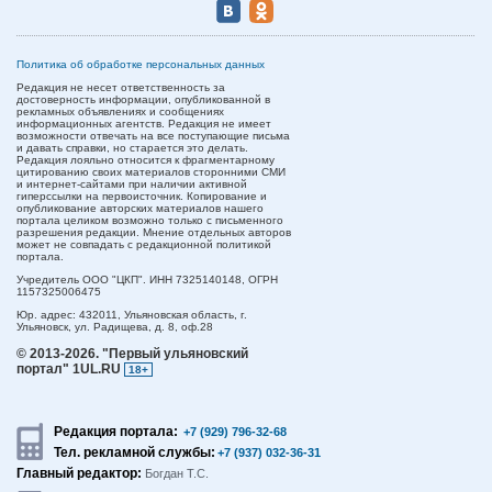
Политика об обработке персональных данных
Редакция не несет ответственность за
достоверность информации, опубликованной в
рекламных объявлениях и сообщениях
информационных агентств. Редакция не имеет
возможности отвечать на все поступающие письма
и давать справки, но старается это делать.
Редакция лояльно относится к фрагментарному
цитированию своих материалов сторонними СМИ
и интернет-сайтами при наличии активной
гиперссылки на первоисточник. Копирование и
опубликование авторских материалов нашего
портала целиком возможно только с письменного
разрешения редакции. Мнение отдельных авторов
может не совпадать с редакционной политикой
портала.
Учредитель ООО "ЦКП". ИНН 7325140148, ОГРН
1157325006475
Юр. адрес:
432011,
Ульяновская область,
г.
Ульяновск,
ул. Радищева, д. 8, оф.28
© 2013-2026.
"Первый ульяновский
портал" 1UL.RU
18+
Редакция портала:
+7 (929) 796-32-68
Тел. рекламной службы:
+7 (937) 032-36-31
Главный редактор:
Богдан Т.С.