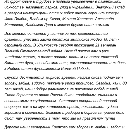
Их фронтовые и трудовые подвиги увековечены в памятниках,
искусстве, названиях парков, улиц и учреждений. Значимый вклад
в разгром немецко-фашистских войск внесли герои-ульяновцы
Иван Полбин, Владим ир Хазов, Михаил Хватков, Александр
Матросов, Владимир Деев и многие другие наши земляки.
Все меньше остается участников тех кровопролитных
сражений, унесших жизни десятков миллионов людей. 80 лет -
огромный срок. В Ульяновске сегодня проживает 21 ветеран
Великой Отечественной войны. Низкий поклон вам и уже
ушедшим героям, а также воинам, павшим на полях сражений.
Ваша сила духа, несгибаемая воля, самоотверженность и любовь
к Родине стали фундаментом Великой Победы.
Спустя десятилетия мирного времени нацизм снова поднимает
голову, забыв, видимо, тяжелые уроки прошлого. Сегодня, как и 80
лет назад, наши бойцы равняются на поколение победителей.
Снова борются за право России быть свободным, сильным и
независимым государством. Участники специальной военной
операции, как и их мужественные предки, показывают чудеса
героизма и смелости. Вековые традиции и борьба за правое дело
дают нам уверенность в том, что мы на правильном пути!
Дорогие наши ветераны! Крепкого вам здоровья, любви и заботы