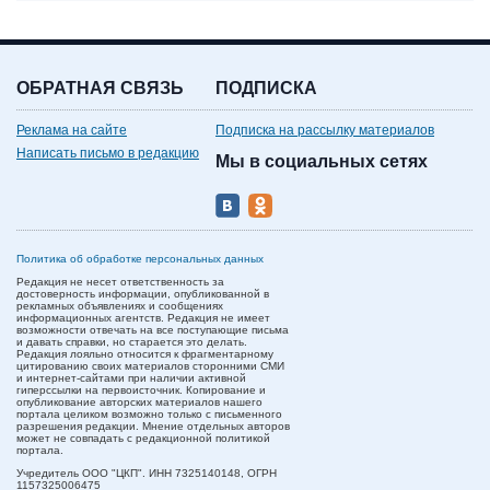
ОБРАТНАЯ СВЯЗЬ
ПОДПИСКА
Реклама на сайте
Подписка на рассылку материалов
Написать письмо в редакцию
Мы в социальных сетях
Политика об обработке персональных данных
Редакция не несет ответственность за
достоверность информации, опубликованной в
рекламных объявлениях и сообщениях
информационных агентств. Редакция не имеет
возможности отвечать на все поступающие письма
и давать справки, но старается это делать.
Редакция лояльно относится к фрагментарному
цитированию своих материалов сторонними СМИ
и интернет-сайтами при наличии активной
гиперссылки на первоисточник. Копирование и
опубликование авторских материалов нашего
портала целиком возможно только с письменного
разрешения редакции. Мнение отдельных авторов
может не совпадать с редакционной политикой
портала.
Учредитель ООО "ЦКП". ИНН 7325140148, ОГРН
1157325006475