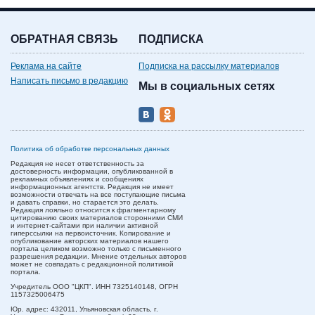
ОБРАТНАЯ СВЯЗЬ
ПОДПИСКА
Реклама на сайте
Подписка на рассылку материалов
Написать письмо в редакцию
Мы в социальных сетях
Политика об обработке персональных данных
Редакция не несет ответственность за
достоверность информации, опубликованной в
рекламных объявлениях и сообщениях
информационных агентств. Редакция не имеет
возможности отвечать на все поступающие письма
и давать справки, но старается это делать.
Редакция лояльно относится к фрагментарному
цитированию своих материалов сторонними СМИ
и интернет-сайтами при наличии активной
гиперссылки на первоисточник. Копирование и
опубликование авторских материалов нашего
портала целиком возможно только с письменного
разрешения редакции. Мнение отдельных авторов
может не совпадать с редакционной политикой
портала.
Учредитель ООО "ЦКП". ИНН 7325140148, ОГРН
1157325006475
Юр. адрес:
432011,
Ульяновская область,
г.