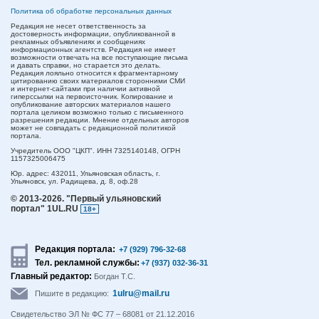
Политика об обработке персональных данных
Редакция не несет ответственность за
достоверность информации, опубликованной в
рекламных объявлениях и сообщениях
информационных агентств. Редакция не имеет
возможности отвечать на все поступающие письма
и давать справки, но старается это делать.
Редакция лояльно относится к фрагментарному
цитированию своих материалов сторонними СМИ
и интернет-сайтами при наличии активной
гиперссылки на первоисточник. Копирование и
опубликование авторских материалов нашего
портала целиком возможно только с письменного
разрешения редакции. Мнение отдельных авторов
может не совпадать с редакционной политикой
портала.
Учредитель ООО "ЦКП". ИНН 7325140148, ОГРН
1157325006475
Юр. адрес:
432011,
Ульяновская область,
г.
Ульяновск,
ул. Радищева, д. 8, оф.28
© 2013-2026.
"Первый ульяновский
портал" 1UL.RU
18+
Редакция портала:
+7 (929) 796-32-68
Тел. рекламной службы:
+7 (937) 032-36-31
Главный редактор:
Богдан Т.С.
1ulru@mail.ru
Пишите в редакцию:
Свидетельство ЭЛ № ФС 77 – 68081 от 21.12.2016