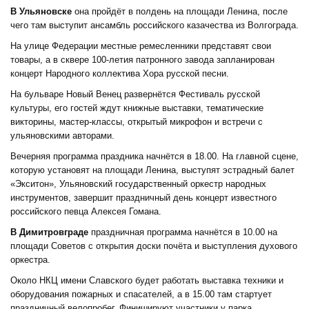
В Ульяновске
она пройдёт в полдень на площади Ленина, после
чего там выступит ансамбль российского казачества из Волгограда.
На улице Федерации местные ремесленники представят свои
товары, а в сквере 100-летия патронного завода запланирован
концерт Народного коллектива Хора русской песни.
На бульваре Новый Венец развернётся Фестиваль русской
культуры, его гостей ждут книжные выставки, тематические
викторины, мастер-классы, открытый микрофон и встречи с
ульяновскими авторами.
Вечерняя программа праздника начнётся в 18.00. На главной сцене,
которую установят на площади Ленина, выступят эстрадный балет
«Экситон», Ульяновский государственный оркестр народных
инструментов, завершит праздничный день концерт известного
российского певца Алексея Гомана.
В Димитровграде
праздничная программа начнётся в 10.00 на
площади Советов с открытия доски почёта и выступления духового
оркестра.
Около НКЦ имени Славского будет работать выставка техники и
оборудования пожарных и спасателей, а в 15.00 там стартует
праздничный велопробег. Финишируют участники у парка