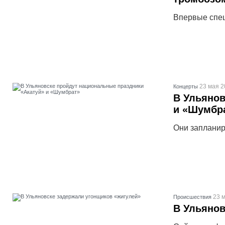
Впервые спец
23 мая 2
Концерты
В Ульянов
и «Шумбр
Они запланир
23 м
Проиcшествия
В Ульянов