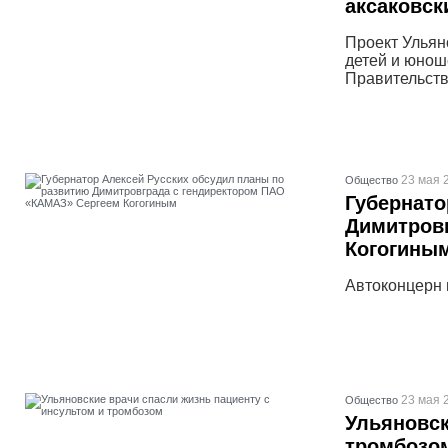
аксаковск
Проект Ульян
детей и юнош
Правительств
23 мая 
Общество
Губернато
Димитров
Когогины
Автоконцерн 
23 мая 
Общество
Ульяновск
тромбозо