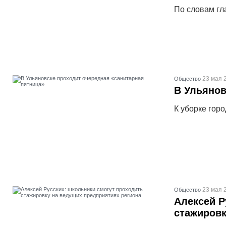
По словам гл
23 мая 
Общество
В Ульянов
К уборке гор
23 мая 
Общество
Алексей Р
стажировк