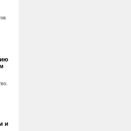
тов
тию
ем
тво.
м и