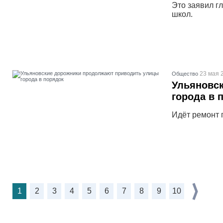
Это заявил г
школ.
23 мая 
Общество
Ульяновс
города в 
Идёт ремонт 
1
2
3
4
5
6
7
8
9
10