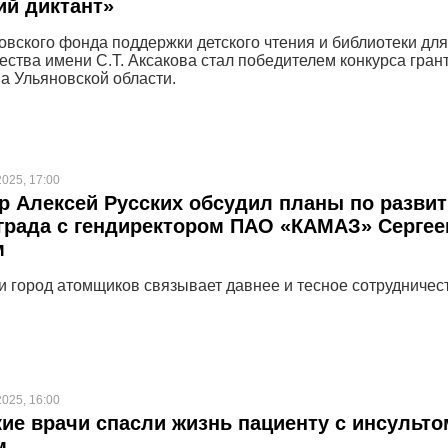
ий диктант»
овского фонда поддержки детского чтения и библиотеки для
ества имени С.Т. Аксакова стал победителем конкурса гран
а Ульяновской области.
2025, 17:00
р Алексей Русских обсудил планы по разви
града с гендиректором ПАО «КАМАЗ» Серге
м
и город атомщиков связывает давнее и тесное сотрудничес
2025, 16:00
ие врачи спасли жизнь пациенту с инсульто
м