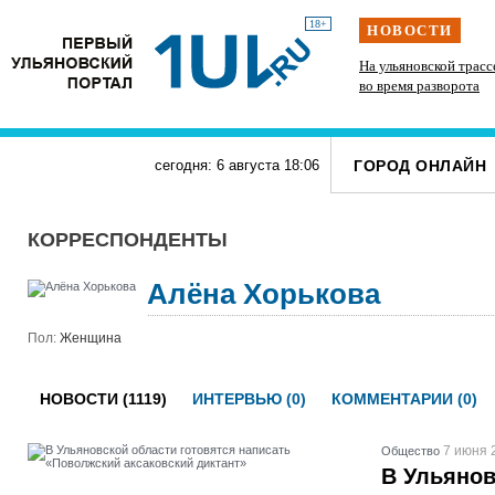
18+
НОВОСТИ
Подросток на питбайке сшиб двух 15-летних
На ульяновской трасс
велосипедисток в Павловке
во время разворота
ГОРОД ОНЛАЙН
сегодня: 6 августа
18
:
06
КОРРЕСПОНДЕНТЫ
Алёна Хорькова
Пол:
Женщина
НОВОСТИ (1119)
ИНТЕРВЬЮ (0)
КОММЕНТАРИИ (0)
7 июня 
Общество
В Ульянов