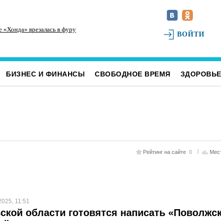
е «Хонда» врезалась в фуру
Инзенцы простятся с земляком, погибшим на
На
ВОЙТИ
СВО
св
БИЗНЕС И ФИНАНСЫ
СВОБОДНОЕ ВРЕМЯ
ЗДОРОВЬ
Рейтинг на сайте
0
Мес
2025, 11:51
ской области готовятся написать «Поволжс