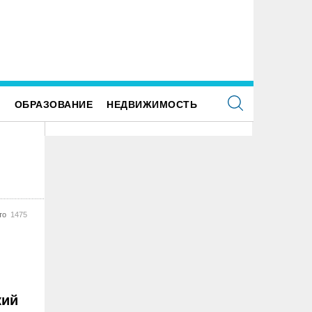
 улице Локомотивной в пятницу отключат
Для обслуживания кладбищ Улья
етофоры
закупили новую спецтехнику
Е
ОБРАЗОВАНИЕ
НЕДВИЖИМОСТЬ
то
1475
кий