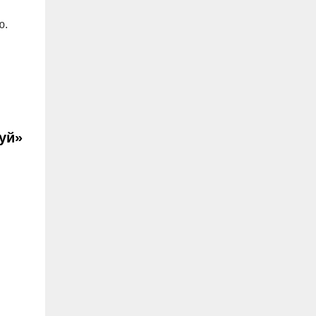
ю.
уй»