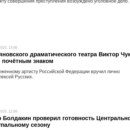
кту совершения преступления возбуждено уголовное дело.
2025, 13:00
яновского драматического театра Виктор Чу
н почётным знаком
уженному артисту Российской Федерации вручил лично
лексей Русских.
2025, 12:00
 Болдакин проверил готовность Центральн
упальному сезону