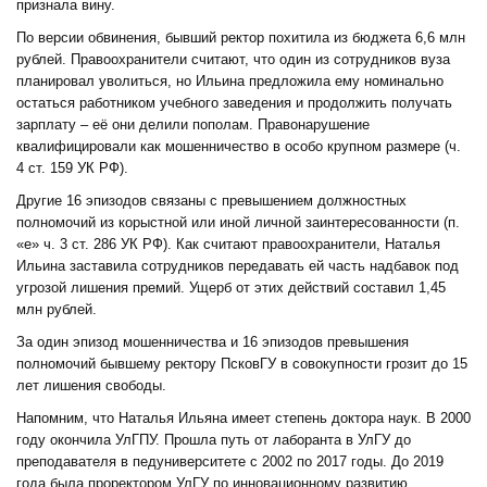
признала вину.
По версии обвинения, бывший ректор похитила из бюджета 6,6 млн
рублей. Правоохранители считают, что один из сотрудников вуза
планировал уволиться, но Ильина предложила ему номинально
остаться работником учебного заведения и продолжить получать
зарплату – её они делили пополам. Правонарушение
квалифицировали как мошенничество в особо крупном размере (ч.
4 ст. 159 УК РФ).
Другие 16 эпизодов связаны с превышением должностных
полномочий из корыстной или иной личной заинтересованности (п.
«е» ч. 3 ст. 286 УК РФ). Как считают правоохранители, Наталья
Ильина заставила сотрудников передавать ей часть надбавок под
угрозой лишения премий. Ущерб от этих действий составил 1,45
млн рублей.
За один эпизод мошенничества и 16 эпизодов превышения
полномочий бывшему ректору ПсковГУ в совокупности грозит до 15
лет лишения свободы.
Напомним, что Наталья Ильяна имеет степень доктора наук. В 2000
году окончила УлГПУ. Прошла путь от лаборанта в УлГУ до
преподавателя в педуниверситете с 2002 по 2017 годы. До 2019
года была проректором УлГУ по инновационному развитию.