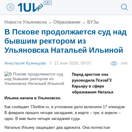
18+
Новости Ульяновска
→
Образование
→
ВУЗы
В Пскове продолжается суд над
бывшим ректором из
Ульяновска Натальей Ильиной
Анастасия Кузнецова
21 мая 2026, 09:07
2645
Перед арестом она
руководила ПсковГУ.
Карьеру в сфере
образования Наталья
Ильина начала в Ульяновске.
Как сообщает 73online.ru, в уголовное дело включили 17 эпизодов.
В феврале прошло четыре заседания, в марте – три, в апреле –
одно. В мае было четыре заседания суда.
Наталью Ильину защищают два адвоката. Она полностью