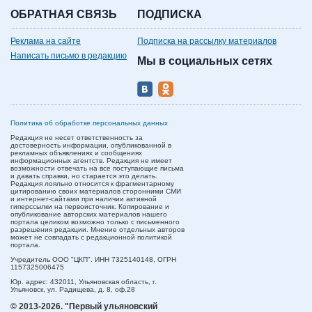
ОБРАТНАЯ СВЯЗЬ
ПОДПИСКА
Реклама на сайте
Подписка на рассылку материалов
Написать письмо в редакцию
Мы в социальных сетях
Политика об обработке персональных данных
Редакция не несет ответственность за
достоверность информации, опубликованной в
рекламных объявлениях и сообщениях
информационных агентств. Редакция не имеет
возможности отвечать на все поступающие письма
и давать справки, но старается это делать.
Редакция лояльно относится к фрагментарному
цитированию своих материалов сторонними СМИ
и интернет-сайтами при наличии активной
гиперссылки на первоисточник. Копирование и
опубликование авторских материалов нашего
портала целиком возможно только с письменного
разрешения редакции. Мнение отдельных авторов
может не совпадать с редакционной политикой
портала.
Учредитель ООО "ЦКП". ИНН 7325140148, ОГРН
1157325006475
Юр. адрес:
432011,
Ульяновская область,
г.
Ульяновск,
ул. Радищева, д. 8, оф.28
© 2013-2026.
"Первый ульяновский