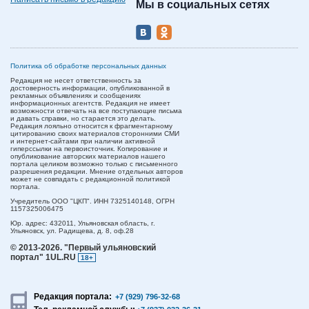
Мы в социальных сетях
Политика об обработке персональных данных
Редакция не несет ответственность за
достоверность информации, опубликованной в
рекламных объявлениях и сообщениях
информационных агентств. Редакция не имеет
возможности отвечать на все поступающие письма
и давать справки, но старается это делать.
Редакция лояльно относится к фрагментарному
цитированию своих материалов сторонними СМИ
и интернет-сайтами при наличии активной
гиперссылки на первоисточник. Копирование и
опубликование авторских материалов нашего
портала целиком возможно только с письменного
разрешения редакции. Мнение отдельных авторов
может не совпадать с редакционной политикой
портала.
Учредитель ООО "ЦКП". ИНН 7325140148, ОГРН
1157325006475
Юр. адрес:
432011,
Ульяновская область,
г.
Ульяновск,
ул. Радищева, д. 8, оф.28
© 2013-2026.
"Первый ульяновский
портал" 1UL.RU
18+
Редакция портала:
+7 (929) 796-32-68