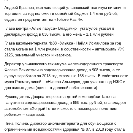
Андрей Краснов, возглавляющий ульяновский техникум питания и
торговли, за год положил в семейный бюджет 1,4 млн рублей,
ездить он предпочитает на «Тойоте Рав 4».
Глава центра «Алые паруса» Владимир Туктагулов указал в
декларации доход в 836 тысяч, а его жена – 1,1 млн рублей.
Глава школы-интерната №88 «Улыбка» Найля Исмаилова за год
стала богаче на 1 млн рублей, в собственности – автомобиль ИЖ
2126, земельный участок и квартира.
Директор ульяновского техникума железнодорожного транспорта
Фавзия Рахматулина задекларировала доход в 908 тысяч, а ее
супруг заработал за 2018 год скромные 168 тысяч. В собственности
мужа Рахматулиной – «Ниссан Альмера», два участка под ИЖС и
два жилых дома (один – в долевой собственности).
Руководитель Дворца творчества детей и молодёжи Татьяна
Галушкина задекларировала доход в 889 тыс. рублей, она владеет
автомобилем «Хендай Гетц» и вместе с несовершеннолетним
ребенком – квартирой.
Нина Полина, директор школы-интерната для обучающихся с
ограниченными возможностями здоровья № 87, в 2018 году стала