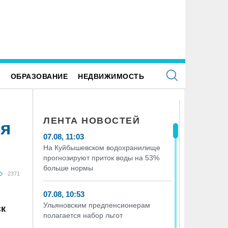
заброшенных садах в Железнодорожном
Оборудование в медпункт ульян
йоне Ульяновска заблудился пенсионер
закупили после вмешательства 
Е
ОБРАЗОВАНИЕ
НЕДВИЖИМОСТЬ
ЛЕНТА НОВОСТЕЙ
ся
07.08, 11:03
На Куйбышевском водохранилище
прогнозируют приток воды на 53%
больше нормы
2371
07.08, 10:53
Ульяновским предпенсионерам
ск
полагается набор льгот