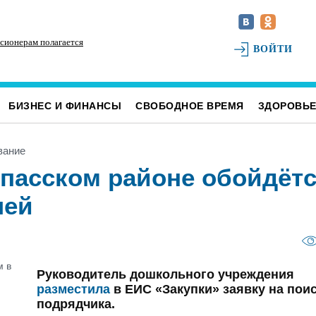
сионерам полагается
В Ульяновской области приняли почти 270 тонн
В 
ВОЙТИ
рыбных консервов из Калининградской области
ра
БИЗНЕС И ФИНАНСЫ
СВОБОДНОЕ ВРЕМЯ
ЗДОРОВЬ
вание
спасском районе обойдёт
лей
Руководитель дошкольного учреждения
разместила
в ЕИС «Закупки» заявку на пои
подрядчика.