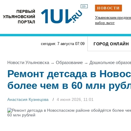
18+
НОВОСТИ
школы
На Куйбышевском водохранилище
Ульяновским предпен
туры
прогнозируют приток воды на 53% больше
набор льгот
нормы
ГОРОД ОНЛАЙН
сегодня: 7 августа
07
:
09
Новости Ульяновска
→
Образование
→
Дошкольное образо
Ремонт детсада в Ново
более чем в 60 млн руб
Анастасия Кузнецова
4 июня 2026, 11:01