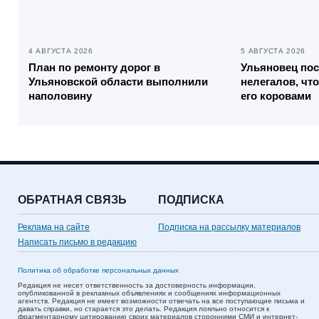
4 АВГУСТА 2026
5 АВГУСТА 2026
План по ремонту дорог в
Ульяновец пос
Ульяновской области выполнили
нелегалов, чт
наполовину
его коровами
ОБРАТНАЯ СВЯЗЬ
ПОДПИСКА
Реклама на сайте
Подписка на рассылку материалов
Написать письмо в редакцию
Политика об обработке персональных данных
Редакция не несет ответственность за достоверность информации,
опубликованной в рекламных объявлениях и сообщениях информационных
агентств. Редакция не имеет возможности отвечать на все поступающие письма и
давать справки, но старается это делать. Редакция лояльно относится к
фрагментарному цитированию своих материалов сторонними СМИ и интернет-