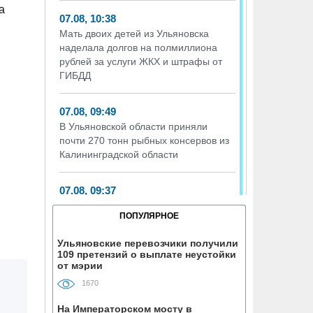
а
07.08, 10:38
Мать двоих детей из Ульяновска
наделала долгов на полмиллиона
рублей за услуги ЖКХ и штрафы от
ГИБДД
07.08, 09:49
В Ульяновской области приняли
почти 270 тонн рыбных консервов из
Калининградской области
07.08, 09:37
В заброшенных садах в
ПОПУЛЯРНОЕ
Железнодорожном районе
Ульяновска заблудился пенсионер
Ульяновские перевозчики получили
109 претензий о выплате неустойки
от мэрии
07.08, 09:11
Оборудование в медпункт
1670
ульяновской школы закупили после
На Императорском мосту в
вмешательства прокуратуры