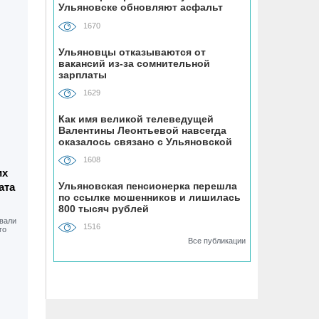
Ульяновске обновляют асфальт
1670
07.08, 08:57
К реальным и срокам и крупным
Ульяновцы отказываются от
вакансий из-за сомнительной
штрафам приговорили ульяновских
зарплаты
перевозчиков, подкупивших депутата
и директора ЦГБ
1629
Как имя великой телеведущей
Валентины Леонтьевой навсегда
06.08, 19:40
оказалось связано с Ульяновской
Подросток на питбайке сшиб двух 15-
областью
летних велосипедисток в Павловке
1608
их
Ульяновская пенсионерка перешла
ата
06.08, 19:00
по ссылке мошенников и лишилась
800 тысяч рублей
На ульяновской трассе «Хонда»
врезалась в фуру во время разворота
1516
Все публикации
06.08, 18:29
Инзенцы простятся с земляком,
погибшим на СВО