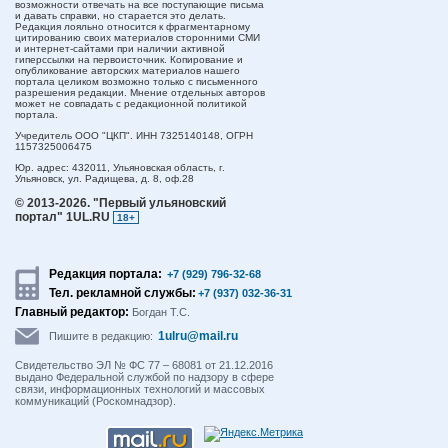
возможности отвечать на все поступающие письма
и давать справки, но старается это делать.
Редакция лояльно относится к фрагментарному
цитированию своих материалов сторонними СМИ
и интернет-сайтами при наличии активной
гиперссылки на первоисточник. Копирование и
опубликование авторских материалов нашего
портала целиком возможно только с письменного
разрешения редакции. Мнение отдельных авторов
может не совпадать с редакционной политикой
портала.
Учредитель ООО "ЦКП". ИНН 7325140148, ОГРН
1157325006475
Юр. адрес:
432011,
Ульяновская область,
г.
Ульяновск,
ул. Радищева, д. 8, оф.28
© 2013-2026.
"Первый ульяновский
портал" 1UL.RU
18+
Редакция портала:
+7 (929) 796-32-68
Тел. рекламной службы:
+7 (937) 032-36-31
Главный редактор:
Богдан Т.С.
1ulru@mail.ru
Пишите в редакцию:
Свидетельство ЭЛ № ФС 77 – 68081 от 21.12.2016
выдано Федеральной службой по надзору в сфере
связи, информационных технологий и массовых
коммуникаций (Роскомнадзор).