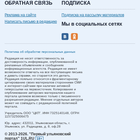
ОБРАТНАЯ СВЯЗЬ
ПОДПИСКА
Реклама на сайте
Подписка на рассылку материалов
Написать письмо в редакцию
Мы в социальных сетях
Политика об обработке персональных данных
Редакция не несет ответственность за
достоверность информации, опубликованной в
рекламных объявлениях и сообщениях
информационных агентств. Редакция не имеет
возможности отвечать на все поступающие письма
и давать справки, но старается это делать.
Редакция лояльно относится к фрагментарному
цитированию своих материалов сторонними СМИ
и интернет-сайтами при наличии активной
гиперссылки на первоисточник. Копирование и
опубликование авторских материалов нашего
портала целиком возможно только с письменного
разрешения редакции. Мнение отдельных авторов
может не совпадать с редакционной политикой
портала.
Учредитель ООО "ЦКП". ИНН 7325140148, ОГРН
1157325006475
Юр. адрес:
432011,
Ульяновская область,
г.
Ульяновск,
ул. Радищева, д. 8, оф.28
© 2013-2026.
"Первый ульяновский
портал" 1UL.RU
18+