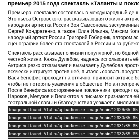
премьер 2015 года спектакль «Таланты и покл
Премьера спектакля состоялась в международный день
Это пьеса Островского, рассказывающая о жизни актри
народная артистка России Зоя Самсонова, заслуженные
Сергей Кондратенко, а также Юлия Ильина, Максим Копы
народный артист России Григорий Гоберник, автором эс
сценографии более ста спектаклей в России и за рубеж
Спектакль рассказывает о жизни популярной, но бедной
честной жизни. Князь Дулебов, надеясь использовать е
Актриса резко отказывает и вызывает у Дулебова ярос
всячески интригует против неё, пытаясь сорвать предс
Васи бенефис проходит на отлично, приносит актрисе б
чтобы не потерять уважения в обществе. Но антрепренё
После бенефиса восторженные поклонники приходят оди
Нароков, Мелузов и Великатов в письмах признаются ей
театральной славы и благоденствия уезжает с миллион
Image not found: //1ul.ru/upload/resize_image/main/12629/65_
Image not found: //1ul.ru/upload/resize_image/main/12630/65_
Image not found: //1ul.ru/upload/resize_image/main/12631/65_
Image not found: //1ul.ru/upload/resize_image/main/12632/65_