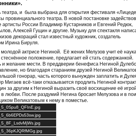
онники».
 театра, и была выбрана для открытия фестиваля «Лицеде
сы провинциального театра. В новой постановке задейство
 артисты России Владимир Кустарников и Евгений Редюк,
лов, Алексей Гущин и другие. Музыку для спектакля напис
кизов декораций стал известный художник, создатель
ом Ирина Бируля.
 молодой актрисе Негиной. Её жених Мелузов учит её наук
ё стеснённое положение, предлагает ей стать содержанкой.
ть и желание мести. В преддверии бенефиса Негиной Дулеб
тавление, но благодаря стараниям друзей Негиной Великато
ольшой гонорар, часть которого вынужден заплатить и Дуле
р Мигаев всё-таки отказывается продлить Негиной контракт
н за другим к Негиной выразить своё восхищение её игрой
 в любви. После раздумий Негина бросает Мелузова и в по
щиком Великатовым к нему в поместье.
65_5_0Spu8_QFInE.jpg
65_5_6b6EPDs53sw.jpg
65_5_8F_LsdvMjWs.jpg
65_5_36pKJQRfMGg.jpg