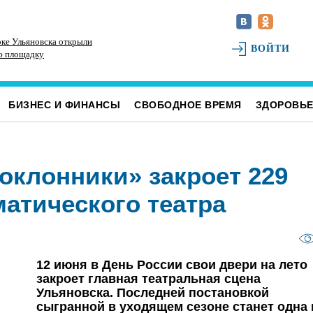
ке Ульяновска открыли
В Ульяновском районе благоустраивают место
До
ВОЙТИ
ю площадку
воинского захоронения
Ул
БИЗНЕС И ФИНАНСЫ
СВОБОДНОЕ ВРЕМЯ
ЗДОРОВЬ
оклонники» закроет 229
атического театра
12 июня в День России свои двери на лето
закроет главная театральная сцена
Ульяновска. Последней постановкой
сыгранной в уходящем сезоне станет одна 