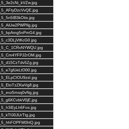
5_5_3e2cNi_kVZw.jpg
65_5_AFtyDzcVvQE.jpg
_5_5n5IB3kOtis.jpg
5_5_AiUw2PWPIlg.jpg
_65_5_bpAmg5nPmG4.jpg
5_5_c3DLjVtKcG0.jpg
_65_5_C_1CRvNYWQU.jpg
_65_5_Cm4YFPJ2rOM.jpg
65_5_d15CzTdv5Zg.jpg
5_5_e7glUeLtO00.jpg
5_5_ELpCIOU9zsI.jpg
65_5_EtoTzZKwVg8.jpg
65_5_evz5msq0vNg.jpg
5_5_g6KCvbkV0jE.jpg
5_5_h3iEyLh6Fos.jpg
_5_kTfJ0JUrTtg.jpg
65_5_hhFOPFM0hlQ.jpg