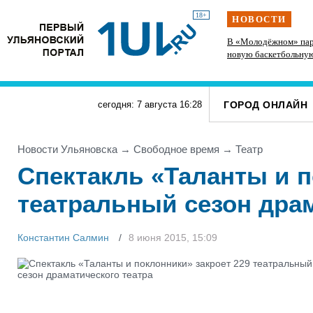
18+
НОВОСТИ
 спорт и
На участке проспекта Гая в Ульяновске
В «Молодёжном» пар
запретили остановку транспорта
новую баскетбольну
ГОРОД ОНЛАЙН
сегодня: 7 августа
16
:
28
Новости Ульяновска
→
Свободное время
→
Театр
Спектакль «Таланты и п
театральный сезон драм
Константин Салмин
8 июня 2015, 15:09