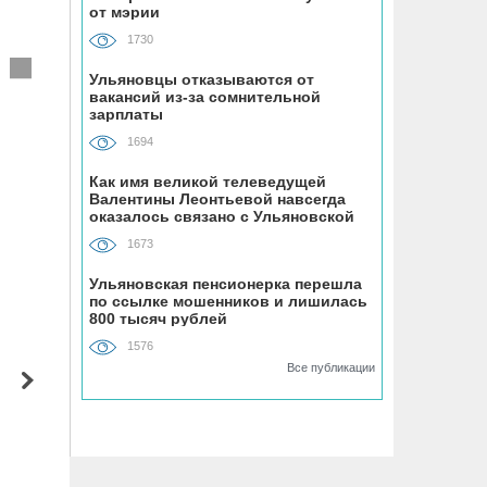
от мэрии
«Ульяновскэнерго» передали под
управление нового лидера из
1730
Чувашии
Ульяновцы отказываются от
вакансий из-за сомнительной
07.08, 16:25
зарплаты
Ульяновец отдал мошенникам почти
1694
миллион рублей, думая, что покупает
машину из Европы
Как имя великой телеведущей
Валентины Леонтьевой навсегда
оказалось связано с Ульяновской
областью
07.08, 16:00
1673
УАЗ сделает гламурный внедорожник
для ведущей Первого канала
Ульяновская пенсионерка перешла
по ссылке мошенников и лишилась
800 тысяч рублей
07.08, 15:25
1576
На Центральном пляже Ульяновска
Все публикации
асфальтируют дорожку к большому
бассейну
07.08, 15:00
Техникумы и колледжи Ульяновской