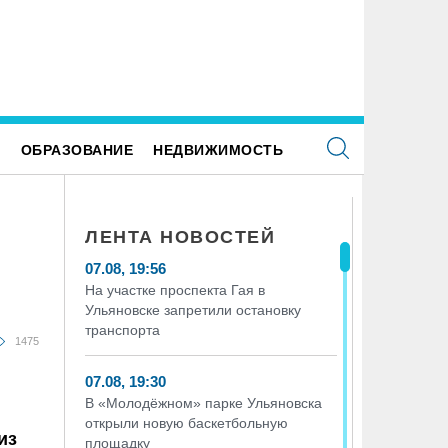
 +34 градусов раскалится воздух в
ВТБ: россияне увеличивают расх
ьяновской области в субботу
здоровый образ жизни
Е
ОБРАЗОВАНИЕ
НЕДВИЖИМОСТЬ
ЛЕНТА НОВОСТЕЙ
07.08, 19:56
На участке проспекта Гая в
Ульяновске запретили остановку
транспорта
1475
07.08, 19:30
В «Молодёжном» парке Ульяновска
открыли новую баскетбольную
из
площадку