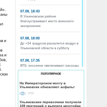
й».
07.08, 18:43
ваны
В Ульяновском районе
благоустраивают место воинского
ал
захоронения
07.08, 18:00
ам и
До +34 градусов раскалится воздух в
Ульяновской области в субботу
ов
ва и
бов,
07.08, 17:35
.
ВТБ: россияне увеличивают расходы
.
на спорт и здоровый образ жизни
исках
ПОПУЛЯРНОЕ
07.08, 17:35
На Императорском мосту в
Ульяновске обновляют асфальт
В Чердаклинском районе в ДТП
попал 14-летний подросток
1731
Ульяновские перевозчики получили
07.08, 17:00
109 претензий о выплате неустойки