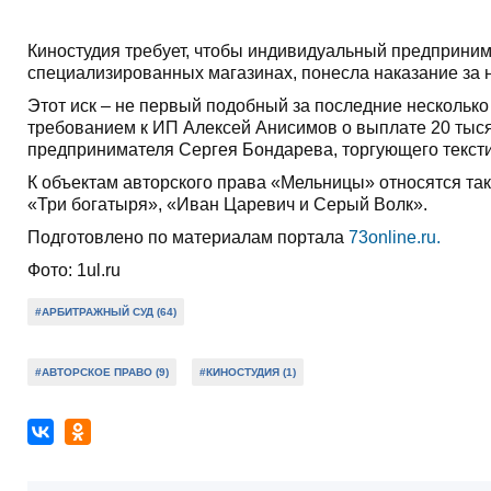
Киностудия требует, чтобы индивидуальный предприни
специализированных магазинах, понесла наказание за 
Этот иск – не первый подобный за последние несколько 
требованием к ИП Алексей Анисимов о выплате 20 тысяч
предпринимателя Сергея Бондарева, торгующего тексти
К объектам авторского права «Мельницы» относятся так
«Три богатыря», «Иван Царевич и Серый Волк».
Подготовлено по материалам портала
73online.ru.
Фото: 1ul.ru
#АРБИТРАЖНЫЙ СУД (64)
#АВТОРСКОЕ ПРАВО (9)
#КИНОСТУДИЯ (1)