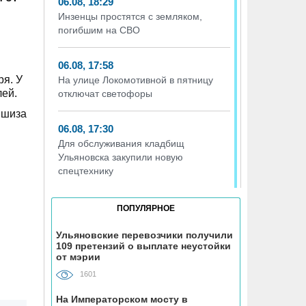
06.08, 18:29
Инзенцы простятся с земляком,
погибшим на СВО
06.08, 17:58
ря. У
На улице Локомотивной в пятницу
лей.
отключат светофоры
ншиза
06.08, 17:30
Для обслуживания кладбищ
Ульяновска закупили новую
спецтехнику
06.08, 17:13
ПОПУЛЯРНОЕ
Исследование ВТБ: ежемесячная
смена категорий кешбэка создает
Ульяновские перевозчики получили
109 претензий о выплате неустойки
волны спроса
от мэрии
1601
06.08, 17:00
В ульяновской школе №7
На Императорском мосту в