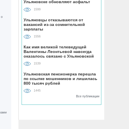
Ульяновске обновляют асфальт
устанавливают «умные» тренажёры с
QR-кодами
1599
Ульяновцы отказываются от
06.08, 16:22
вакансий из-за сомнительной
зарплаты
В Ульяновске на месяц перекрыли
участок улицы Ефремова
1556
Как имя великой телеведущей
06.08, 15:59
Валентины Леонтьевой навсегда
На здании травмпункта в Ульяновске
оказалось связано с Ульяновской
областью
появилась мемориальная доска в
1539
честь Рылеева
Ульяновская пенсионерка перешла
по ссылке мошенников и лишилась
06.08, 15:29
800 тысяч рублей
Прокурор Теребунов нашёл
1445
нарушения в ульяновской колонии
Все публикации
№8
06.08, 15:17
ВТБ: объем выдачи ипотеки в России
вырос на 38%