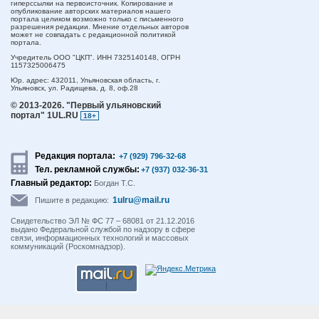
гиперссылки на первоисточник. Копирование и
опубликование авторских материалов нашего
портала целиком возможно только с письменного
разрешения редакции. Мнение отдельных авторов
может не совпадать с редакционной политикой
портала.
Учредитель ООО "ЦКП". ИНН 7325140148, ОГРН
1157325006475
Юр. адрес:
432011,
Ульяновская область,
г.
Ульяновск,
ул. Радищева, д. 8, оф.28
© 2013-2026.
"Первый ульяновский
портал" 1UL.RU
18+
Редакция портала:
+7 (929) 796-32-68
Тел. рекламной службы:
+7 (937) 032-36-31
Главный редактор:
Богдан Т.С.
1ulru@mail.ru
Пишите в редакцию:
Свидетельство ЭЛ № ФС 77 – 68081 от 21.12.2016
выдано Федеральной службой по надзору в сфере
связи, информационных технологий и массовых
коммуникаций (Роскомнадзор).