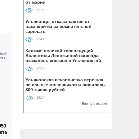
от мэрии
«Ульяновскэнерго» передали под
управление нового лидера из
1775
Чувашии
Ульяновцы отказываются от
вакансий из-за сомнительной
07.08, 16:25
зарплаты
Ульяновец отдал мошенникам почти
1740
миллион рублей, думая, что покупает
машину из Европы
Как имя великой телеведущей
Валентины Леонтьевой навсегда
оказалось связано с Ульяновской
областью
07.08, 16:00
1714
УАЗ сделает гламурный внедорожник
для ведущей Первого канала
Ульяновская пенсионерка перешла
по ссылке мошенников и лишилась
800 тысяч рублей
07.08, 15:25
1617
На Центральном пляже Ульяновска
Все публикации
асфальтируют дорожку к большому
бассейну
950
07.08, 15:00
ета
Техникумы и колледжи Ульяновской