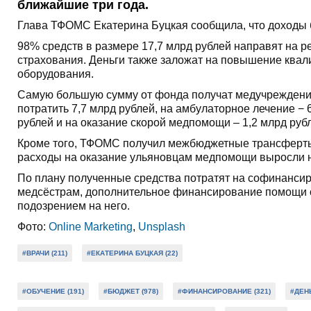
ближайшие три года.
Глава ТФОМС Екатерина Буцкая сообщила, что доходы б
98% средств в размере 17,7 млрд рублей направят на 
страхования. Деньги также заложат на повышение квал
оборудования.
Самую большую сумму от фонда получат медучреждения
потратить 7,7 млрд рублей, на амбулаторное лечение − 
рублей и на оказание скорой медпомощи – 1,2 млрд руб
Кроме того, ТФОМС получил межбюджетные трансферты и
расходы на оказание ульяновцам медпомощи выросли н
По плану полученные средства потратят на софинансир
медсёстрам, дополнительное финансирование помощи о
подозрением на него.
Фото:
Online Marketing
,
Unsplash
#ВРАЧИ (211)
#ЕКАТЕРИНА БУЦКАЯ (22)
#ОБУЧЕНИЕ (191)
#БЮДЖЕТ (978)
#ФИНАНСИРОВАНИЕ (321)
#ДЕНЬ