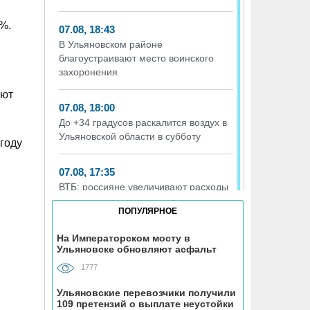
%.
07.08, 18:43
В Ульяновском районе
благоустраивают место воинского
захоронения
уют
07.08, 18:00
До +34 градусов раскалится воздух в
Ульяновской области в субботу
году
07.08, 17:35
ВТБ: россияне увеличивают расходы
на спорт и здоровый образ жизни
ПОПУЛЯРНОЕ
07.08, 17:35
На Императорском мосту в
Ульяновске обновляют асфальт
В Чердаклинском районе в ДТП
попал 14-летний подросток
1777
Ульяновские перевозчики получили
07.08, 17:00
109 претензий о выплате неустойки