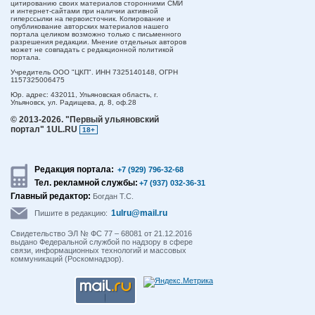
цитированию своих материалов сторонними СМИ
и интернет-сайтами при наличии активной
гиперссылки на первоисточник. Копирование и
опубликование авторских материалов нашего
портала целиком возможно только с письменного
разрешения редакции. Мнение отдельных авторов
может не совпадать с редакционной политикой
портала.
Учредитель ООО "ЦКП". ИНН 7325140148, ОГРН
1157325006475
Юр. адрес:
432011,
Ульяновская область,
г.
Ульяновск,
ул. Радищева, д. 8, оф.28
© 2013-2026.
"Первый ульяновский
портал" 1UL.RU
18+
Редакция портала:
+7 (929) 796-32-68
Тел. рекламной службы:
+7 (937) 032-36-31
Главный редактор:
Богдан Т.С.
1ulru@mail.ru
Пишите в редакцию:
Свидетельство ЭЛ № ФС 77 – 68081 от 21.12.2016
выдано Федеральной службой по надзору в сфере
связи, информационных технологий и массовых
коммуникаций (Роскомнадзор).