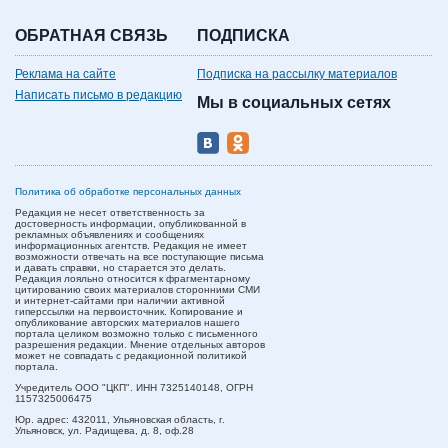
ОБРАТНАЯ СВЯЗЬ
ПОДПИСКА
Реклама на сайте
Подписка на рассылку материалов
Написать письмо в редакцию
Мы в социальных сетях
Политика об обработке персональных данных
Редакция не несет ответственность за
достоверность информации, опубликованной в
рекламных объявлениях и сообщениях
информационных агентств. Редакция не имеет
возможности отвечать на все поступающие письма
и давать справки, но старается это делать.
Редакция лояльно относится к фрагментарному
цитированию своих материалов сторонними СМИ
и интернет-сайтами при наличии активной
гиперссылки на первоисточник. Копирование и
опубликование авторских материалов нашего
портала целиком возможно только с письменного
разрешения редакции. Мнение отдельных авторов
может не совпадать с редакционной политикой
портала.
Учредитель ООО "ЦКП". ИНН 7325140148, ОГРН
1157325006475
Юр. адрес:
432011,
Ульяновская область,
г.
Ульяновск,
ул. Радищева, д. 8, оф.28