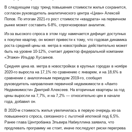
В следующем году тренд повышения стоимости жилья сохранится,
согласен руководитель аналитического центра «Циан» Алексей
Попов. По итогам 2021-го рост стоимости «квадрата» на первичном
рынке может составить 6-8%, спрогнозировал аналитик.
Из-за высокого спроса в этом году намечается дефицит доступных
к покупке квартир, он может привести к тому, что годовая динамика
роста средней цены кв. метра в новостройках действительно может
быть на уровне 10-12%, считает директор федеральной компании
«Этажи» Ильдар Хусаинов.
Средняя цена кв. метра в новостройках в крупных городах в ноябре
2020-го выросла на 17,1% по сравнению с январем, и на 18,6% в
сравнении с аналогичным периодом 2019-го, сообщил
руководитель направления первичной недвижимости в «Авито
Недвижимости» Дмитрий Алексеев. На вторичные квартиры за год
цены выросли на 7,7%, и на 7,2% — относительно цен в начале
года, добавил он.
В 2020-м стоимость жилья увеличилась в первую очередь из-за
повышенного спроса, связанного с льготной ипотекой под 6,5%.
Ранее глава Центробанка Эльвира Набиуллина заявила, что
продлевать программу не стоит, иначе последуют риски перегрева