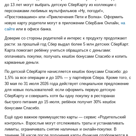
до 13 лет могут выбрать детскую СберКарту из коллекции с
персонажами любимых мультфильмов «Ну, погоди!»,
«Простоквашино» или «Приключения Пети и Волка». Оформить
новую карту родители могут в приложении СберБанк Онлайн,
на
сайте
или в офисе банка.
Доверие со стороны родителей и интерес к продукту продолжают
расти: за прошлый год Сбер выдал более 5 млн детских СберКарт.
Карта помогает ребёнку учиться обращаться с деньгами:
оплачивать покупки, получать кешбэк бонусами Спасибо и копить
карманные деньги.
По детской СберКарте начисляется кешбэк бонусами Спасибо: до
1,5% за все операции и до 10% — у партнёров Сбера. Кроме того, с
30 мая по 31 июля 2026 года действует специальное предложение
для новых пользователей: если оформить первую детскую
СберКарту и совершить хотя бы одну покупку в ресторанах
быстрого питания до 15 июля, ребёнок получит 30% кешбэк
бонусами Спасибо.
Ещё одно важное преимущество карты — сервис «Родительский
контроль». Взрослые могут отслеживать траты и устанавливать
лимиты, ограничивать снятие наличных и онлайн-покупки. В
течение 24 часов после получения карты функция отображается в