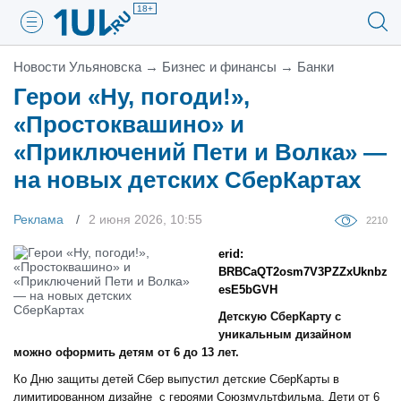
18+
Новости Ульяновска
→
Бизнес и финансы
→
Банки
Герои «Ну, погоди!»,
«Простоквашино» и
«Приключений Пети и Волка» —
на новых детских СберКартах
Реклама
2 июня 2026, 10:55
2210
erid:
BRBCaQT2osm7V3PZZxUknbz
esE5bGVH
Детскую СберКарту с
уникальным дизайном
можно оформить детям от 6 до 13 лет.
Ко Дню защиты детей Сбер выпустил детские СберКарты в
лимитированном дизайне с героями Союзмультфильма. Дети от 6