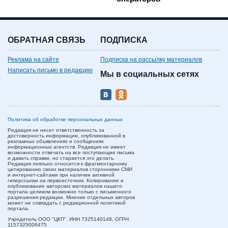
ОБРАТНАЯ СВЯЗЬ
ПОДПИСКА
Реклама на сайте
Подписка на рассылку материалов
Написать письмо в редакцию
Мы в социальных сетях
Политика об обработке персональных данных
Редакция не несет ответственность за
достоверность информации, опубликованной в
рекламных объявлениях и сообщениях
информационных агентств. Редакция не имеет
возможности отвечать на все поступающие письма
и давать справки, но старается это делать.
Редакция лояльно относится к фрагментарному
цитированию своих материалов сторонними СМИ
и интернет-сайтами при наличии активной
гиперссылки на первоисточник. Копирование и
опубликование авторских материалов нашего
портала целиком возможно только с письменного
разрешения редакции. Мнение отдельных авторов
может не совпадать с редакционной политикой
портала.
Учредитель ООО "ЦКП". ИНН 7325140148, ОГРН
1157325006475