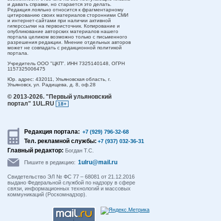
и давать справки, но старается это делать.
Редакция лояльно относится к фрагментарному
цитированию своих материалов сторонними СМИ
и интернет-сайтами при наличии активной
гиперссылки на первоисточник. Копирование и
опубликование авторских материалов нашего
портала целиком возможно только с письменного
разрешения редакции. Мнение отдельных авторов
может не совпадать с редакционной политикой
портала.
Учредитель ООО "ЦКП". ИНН 7325140148, ОГРН
1157325006475
Юр. адрес:
432011,
Ульяновская область,
г.
Ульяновск,
ул. Радищева, д. 8, оф.28
© 2013-2026.
"Первый ульяновский
портал" 1UL.RU
18+
Редакция портала:
+7 (929) 796-32-68
Тел. рекламной службы:
+7 (937) 032-36-31
Главный редактор:
Богдан Т.С.
1ulru@mail.ru
Пишите в редакцию:
Свидетельство ЭЛ № ФС 77 – 68081 от 21.12.2016
выдано Федеральной службой по надзору в сфере
связи, информационных технологий и массовых
коммуникаций (Роскомнадзор).