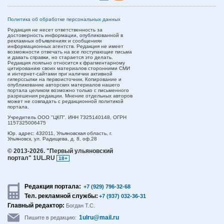
Политика об обработке персональных данных
Редакция не несет ответственность за
достоверность информации, опубликованной в
рекламных объявлениях и сообщениях
информационных агентств. Редакция не имеет
возможности отвечать на все поступающие письма
и давать справки, но старается это делать.
Редакция лояльно относится к фрагментарному
цитированию своих материалов сторонними СМИ
и интернет-сайтами при наличии активной
гиперссылки на первоисточник. Копирование и
опубликование авторских материалов нашего
портала целиком возможно только с письменного
разрешения редакции. Мнение отдельных авторов
может не совпадать с редакционной политикой
портала.
Учредитель ООО "ЦКП". ИНН 7325140148, ОГРН
1157325006475
Юр. адрес:
432011,
Ульяновская область,
г.
Ульяновск,
ул. Радищева, д. 8, оф.28
© 2013-2026.
"Первый ульяновский
портал" 1UL.RU
18+
Редакция портала:
+7 (929) 796-32-68
Тел. рекламной службы:
+7 (937) 032-36-31
Главный редактор:
Богдан Т.С.
1ulru@mail.ru
Пишите в редакцию: