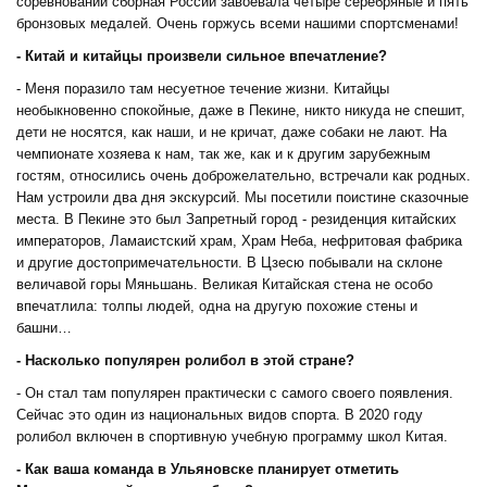
соревнований сборная России завоевала четыре серебряные и пять
бронзовых медалей. Очень горжусь всеми нашими спортсменами!
- Китай и китайцы произвели сильное впечатление?
- Меня поразило там несуетное течение жизни. Китайцы
необыкновенно спокойные, даже в Пекине, никто никуда не спешит,
дети не носятся, как наши, и не кричат, даже собаки не лают. На
чемпионате хозяева к нам, так же, как и к другим зарубежным
гостям, относились очень доброжелательно, встречали как родных.
Нам устроили два дня экскурсий. Мы посетили поистине сказочные
места. В Пекине это был Запретный город - резиденция китайских
императоров, Ламаистский храм, Храм Неба, нефритовая фабрика
и другие достопримечательности. В Цзесю побывали на склоне
величавой горы Мяньшань. Великая Китайская стена не особо
впечатлила: толпы людей, одна на другую похожие стены и
башни…
- Насколько популярен ролибол в этой стране?
- Он стал там популярен практически с самого своего появления.
Сейчас это один из национальных видов спорта. В 2020 году
ролибол включен в спортивную учебную программу школ Китая.
- Как ваша команда в Ульяновске планирует отметить