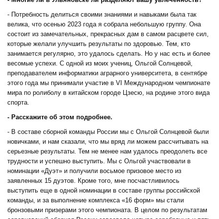
- Потребность делиться своими знаниями и навыками была так
велика, что осенью 2023 года я собрала небольшую группу. Она
состоит из замечательных, прекрасных дам в самом расцвете сил,
которые желали улучшить результаты по здоровью. Тем, кто
занимается регулярно, это удалось сделать. Но у нас есть и более
весомые успехи. С одной из моих учениц, Ольгой Солнцевой,
преподавателем информатики аграрного университета, в сентябре
этого года мы принимали участие в VI Международном чемпионате
мира по ролиболу в китайском городе Цзесю, на родине этого вида
спорта.
- Расскажите об этом подробнее.
- В составе сборной команды России мы с Ольгой Солнцевой были
новичками, и нам сказали, что мы вряд ли можем рассчитывать на
серьезные результаты. Тем не менее нам удалось преодолеть все
трудности и успешно выступить. Мы с Ольгой участвовали в
номинации «Дуэт» и получили восьмое призовое место из
заявленных 15 дуэтов. Кроме того, мне посчастливилось
выступить еще в одной номинации в составе группы российской
команды, и за выполнение комплекса «16 форм» мы стали
бронзовыми призерами этого чемпионата. В целом по результатам