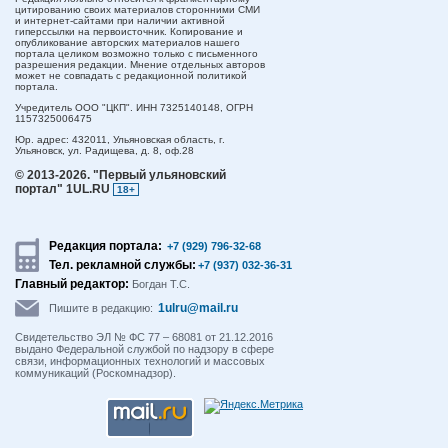
цитированию своих материалов сторонними СМИ
и интернет-сайтами при наличии активной
гиперссылки на первоисточник. Копирование и
опубликование авторских материалов нашего
портала целиком возможно только с письменного
разрешения редакции. Мнение отдельных авторов
может не совпадать с редакционной политикой
портала.
Учредитель ООО "ЦКП". ИНН 7325140148, ОГРН
1157325006475
Юр. адрес:
432011,
Ульяновская область,
г.
Ульяновск,
ул. Радищева, д. 8, оф.28
© 2013-2026.
"Первый ульяновский
портал" 1UL.RU
18+
Редакция портала:
+7 (929) 796-32-68
Тел. рекламной службы:
+7 (937) 032-36-31
Главный редактор:
Богдан Т.С.
1ulru@mail.ru
Пишите в редакцию:
Свидетельство ЭЛ № ФС 77 – 68081 от 21.12.2016
выдано Федеральной службой по надзору в сфере
связи, информационных технологий и массовых
коммуникаций (Роскомнадзор).