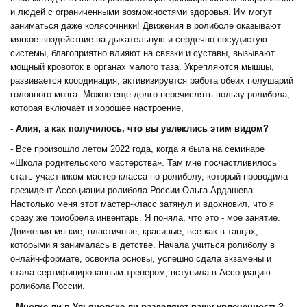
и людей с ограниченными возможностями здоровья. Им могут
заниматься даже колясочники! Движения в ролиболе оказывают
мягкое воздействие на дыхательную и сердечно-сосудистую
системы, благоприятно влияют на связки и суставы, вызывают
мощный кровоток в органах малого таза. Укрепляются мышцы,
развивается координация, активизируется работа обеих полушарий
головного мозга. Можно еще долго перечислять пользу ролибола,
которая включает и хорошее настроение,
- Алия, а как получилось, что вы увлеклись этим видом?
- Все произошло летом 2022 года, когда я была на семинаре
«Школа родительского мастерства». Там мне посчастливилось
стать участником мастер-класса по ролиболу, который проводила
президент Ассоциации ролибола России Ольга Ардашева.
Настолько меня этот мастер-класс затянул и вдохновил, что я
сразу же приобрела инвентарь. Я поняла, что это - мое занятие.
Движения мягкие, пластичные, красивые, все как в танцах,
которыми я занималась в детстве. Начала учиться ролиболу в
онлайн-формате, освоила основы, успешно сдала экзамены и
стала сертифицированным тренером, вступила в Ассоциацию
ролибола России.
- Многие ли в Ульяновске ли разделяют вашу увлеченность?