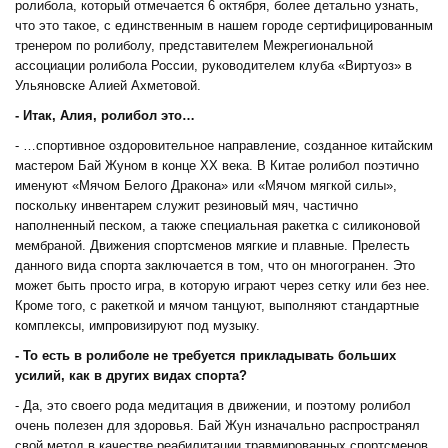
ролибола, который отмечается 6 октября, более детально узнать,
что это такое, с единственным в нашем городе сертифицированным
тренером по ролиболу, представителем Межрегиональной
ассоциации ролибола России, руководителем клуба «Виртуоз» в
Ульяновске Алией Ахметовой.
- Итак, Алия, ролибол это…
- …спортивное оздоровительное направление, созданное китайским
мастером Бай Жуном в конце ХХ века. В Китае ролибол поэтично
именуют «Мячом Белого Дракона» или «Мячом мягкой силы»,
поскольку инвентарем служит резиновый мяч, частично
наполненный песком, а также специальная ракетка с силиконовой
мембраной. Движения спортсменов мягкие и плавные. Прелесть
данного вида спорта заключается в том, что он многогранен. Это
может быть просто игра, в которую играют через сетку или без нее.
Кроме того, с ракеткой и мячом танцуют, выполняют стандартные
комплексы, импровизируют под музыку.
- То есть в ролиболе не требуется прикладывать больших
усилий, как в других видах спорта?
- Да, это своего рода медитация в движении, и поэтому ролибол
очень полезен для здоровья. Бай Жун изначально распространял
свой метод в качестве реабилитации травмированных спортсменов