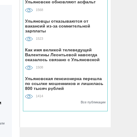
Ульяновске обновляют асфальт
устанавливают «умные» тренажёры с
QR-кодами
1568
Ульяновцы отказываются от
06.08, 16:22
вакансий из-за сомнительной
зарплаты
В Ульяновске на месяц перекрыли
участок улицы Ефремова
1523
Как имя великой телеведущей
06.08, 15:59
Валентины Леонтьевой навсегда
На здании травмпункта в Ульяновске
оказалось связано с Ульяновской
областью
появилась мемориальная доска в
1508
честь Рылеева
Ульяновская пенсионерка перешла
по ссылке мошенников и лишилась
06.08, 15:29
800 тысяч рублей
Прокурор Теребунов нашёл
1414
нарушения в ульяновской колонии
и
Все публикации
№8
06.08, 15:17
ВТБ: объем выдачи ипотеки в России
вырос на 38%