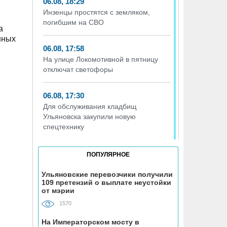
06.08, 18:29
Инзенцы простятся с земляком,
погибшим на СВО
а
нных
06.08, 17:58
На улице Локомотивной в пятницу
отключат светофоры
06.08, 17:30
Для обслуживания кладбищ
Ульяновска закупили новую
спецтехнику
06.08, 17:13
ПОПУЛЯРНОЕ
Исследование ВТБ: ежемесячная
смена категорий кешбэка создает
Ульяновские перевозчики получили
109 претензий о выплате неустойки
волны спроса
от мэрии
1570
06.08, 17:00
В ульяновской школе №7
На Императорском мосту в