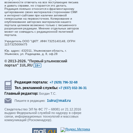
возможности отвечать на все поступающие письма
и давать справки, но старается это делать.
Редакция лояльно относится к фрагментарному
цитированию своих материалов сторонними СМИ
и интернет-сайтами при наличии активной
гиперссылки на первоисточник. Копирование и
опубликование авторских материалов нашего
портала целиком возможно только с письменного
разрешения редакции. Мнение отдельных авторов
может не совпадать с редакционной политикой
портала.
Учредитель ООО "ЦКП". ИНН 7325140148, ОГРН
1157325006475
Юр. адрес:
432011,
Ульяновская область,
г.
Ульяновск,
ул. Радищева, д. 8, оф.28
© 2013-2026.
"Первый ульяновский
портал" 1UL.RU
18+
Редакция портала:
+7 (929) 796-32-68
Тел. рекламной службы:
+7 (937) 032-36-31
Главный редактор:
Богдан Т.С.
1ulru@mail.ru
Пишите в редакцию:
Свидетельство ЭЛ № ФС 77 – 68081 от 21.12.2016
выдано Федеральной службой по надзору в сфере
связи, информационных технологий и массовых
коммуникаций (Роскомнадзор).