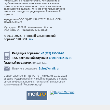
гиперссылки на первоисточник. Копирование и
опубликование авторских материалов нашего
портала целиком возможно только с письменного
разрешения редакции. Мнение отдельных авторов
может не совпадать с редакционной политикой
портала.
Учредитель ООО "ЦКП". ИНН 7325140148, ОГРН
1157325006475
Юр. адрес:
432011,
Ульяновская область,
г.
Ульяновск,
ул. Радищева, д. 8, оф.28
© 2013-2026.
"Первый ульяновский
портал" 1UL.RU
18+
Редакция портала:
+7 (929) 796-32-68
Тел. рекламной службы:
+7 (937) 032-36-31
Главный редактор:
Богдан Т.С.
1ulru@mail.ru
Пишите в редакцию:
Свидетельство ЭЛ № ФС 77 – 68081 от 21.12.2016
выдано Федеральной службой по надзору в сфере
связи, информационных технологий и массовых
коммуникаций (Роскомнадзор).