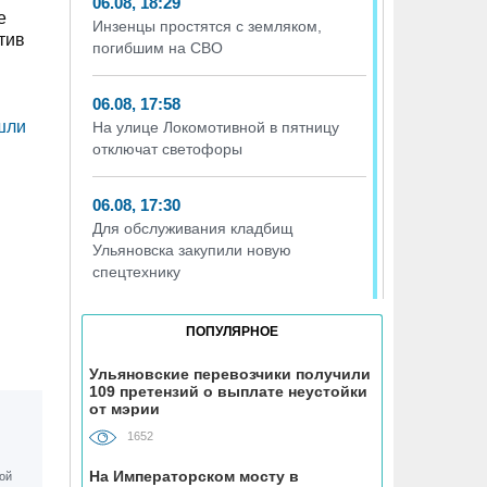
06.08, 18:29
е
Инзенцы простятся с земляком,
тив
погибшим на СВО
06.08, 17:58
шли
На улице Локомотивной в пятницу
отключат светофоры
06.08, 17:30
Для обслуживания кладбищ
Ульяновска закупили новую
спецтехнику
06.08, 17:13
ПОПУЛЯРНОЕ
Исследование ВТБ: ежемесячная
смена категорий кешбэка создает
Ульяновские перевозчики получили
109 претензий о выплате неустойки
волны спроса
от мэрии
1652
06.08, 17:00
В ульяновской школе №7
На Императорском мосту в