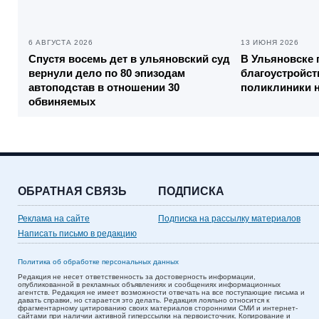
6 АВГУСТА 2026
13 ИЮНЯ 2026
Спустя восемь дет в ульяновский суд
В Ульяновске 
вернули дело по 80 эпизодам
благоустройст
автоподстав в отношении 30
поликлиники 
обвиняемых
ОБРАТНАЯ СВЯЗЬ
ПОДПИСКА
Реклама на сайте
Подписка на рассылку материалов
Написать письмо в редакцию
Политика об обработке персональных данных
Редакция не несет ответственность за достоверность информации,
опубликованной в рекламных объявлениях и сообщениях информационных
агентств. Редакция не имеет возможности отвечать на все поступающие письма и
давать справки, но старается это делать. Редакция лояльно относится к
фрагментарному цитированию своих материалов сторонними СМИ и интернет-
сайтами при наличии активной гиперссылки на первоисточник. Копирование и