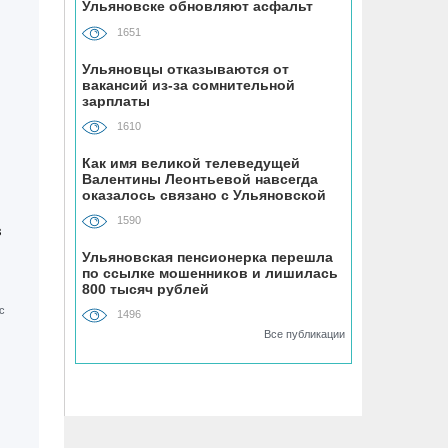
Ульяновске обновляют асфальт
устанавливают «умные» тренажёры с
QR-кодами
1651
Ульяновцы отказываются от
06.08, 16:22
вакансий из-за сомнительной
зарплаты
В Ульяновске на месяц перекрыли
участок улицы Ефремова
1610
Как имя великой телеведущей
06.08, 15:59
Валентины Леонтьевой навсегда
На здании травмпункта в Ульяновске
оказалось связано с Ульяновской
областью
появилась мемориальная доска в
1590
з
честь Рылеева
Ульяновская пенсионерка перешла
по ссылке мошенников и лишилась
06.08, 15:29
800 тысяч рублей
Прокурор Теребунов нашёл
1496
нарушения в ульяновской колонии
Все публикации
№8
06.08, 15:17
ВТБ: объем выдачи ипотеки в России
вырос на 38%