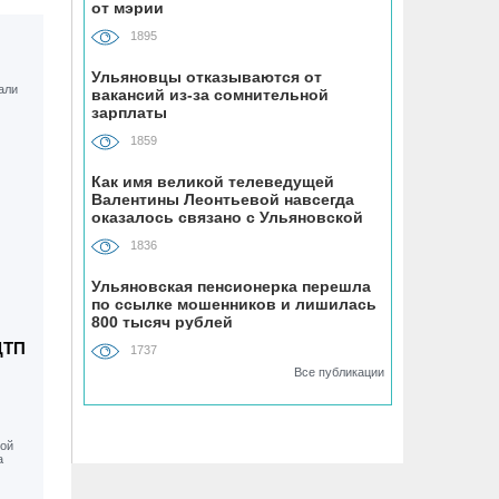
07.08, 19:30
от мэрии
В «Молодёжном» парке Ульяновска
1895
открыли новую баскетбольную
площадку
Ульяновцы отказываются от
вакансий из-за сомнительной
зарплаты
07.08, 18:43
1859
В Ульяновском районе
благоустраивают место воинского
Как имя великой телеведущей
Валентины Леонтьевой навсегда
захоронения
оказалось связано с Ульяновской
областью
1836
07.08, 18:00
До +34 градусов раскалится воздух в
Ульяновская пенсионерка перешла
по ссылке мошенников и лишилась
Ульяновской области в субботу
800 тысяч рублей
ДТП
1737
07.08, 17:35
Все публикации
ВТБ: россияне увеличивают расходы
на спорт и здоровый образ жизни
07.08, 17:35
В Чердаклинском районе в ДТП