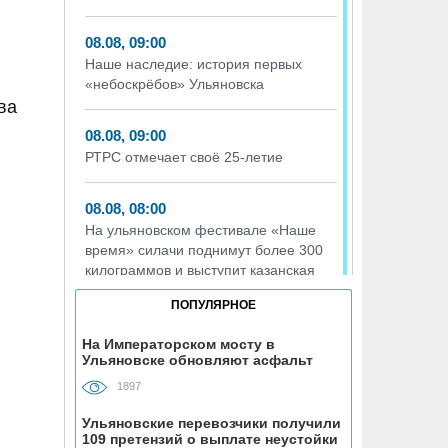
08.08, 09:00
Наше наследие: история первых
«небоскрёбов» Ульяновска
ва
08.08, 09:00
РТРС отмечает своё 25-летие
08.08, 08:00
На ульяновском фестивале «Наше
время» силачи поднимут более 300
килограммов и выступит казанская
группа «Мураками»
ПОПУЛЯРНОЕ
07.08, 19:56
На Императорском мосту в
Ульяновске обновляют асфальт
На участке проспекта Гая в
Ульяновске запретили остановку
1897
транспорта
Ульяновские перевозчики получили
109 претензий о выплате неустойки