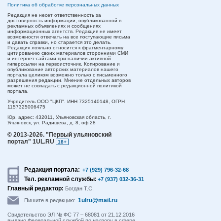
Политика об обработке персональных данных
Редакция не несет ответственность за
достоверность информации, опубликованной в
рекламных объявлениях и сообщениях
информационных агентств. Редакция не имеет
возможности отвечать на все поступающие письма
и давать справки, но старается это делать.
Редакция лояльно относится к фрагментарному
цитированию своих материалов сторонними СМИ
и интернет-сайтами при наличии активной
гиперссылки на первоисточник. Копирование и
опубликование авторских материалов нашего
портала целиком возможно только с письменного
разрешения редакции. Мнение отдельных авторов
может не совпадать с редакционной политикой
портала.
Учредитель ООО "ЦКП". ИНН 7325140148, ОГРН
1157325006475
Юр. адрес:
432011,
Ульяновская область,
г.
Ульяновск,
ул. Радищева, д. 8, оф.28
© 2013-2026.
"Первый ульяновский
портал" 1UL.RU
18+
Редакция портала:
+7 (929) 796-32-68
Тел. рекламной службы:
+7 (937) 032-36-31
Главный редактор:
Богдан Т.С.
1ulru@mail.ru
Пишите в редакцию:
Свидетельство ЭЛ № ФС 77 – 68081 от 21.12.2016
выдано Федеральной службой по надзору в сфере