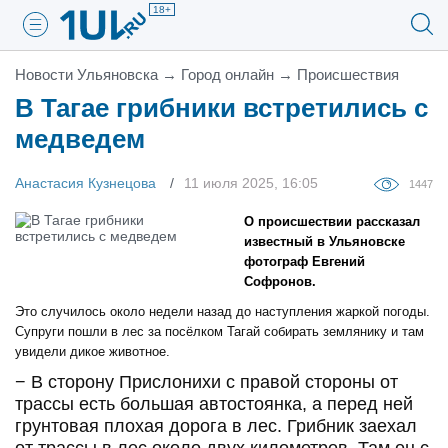
18+
Новости Ульяновска
→
Город онлайн
→
Проиcшествия
В Тагае грибники встретились с
медведем
Анастасия Кузнецова
11 июля 2025, 16:05
1447
О происшествии рассказал
известный в Ульяновске
фотограф Евгений
Софронов.
Это случилось около недели назад до наступления жаркой погоды.
Супруги пошли в лес за посёлком Тагай собирать землянику и там
увидели дикое животное.
− В сторону Прислонихи с правой стороны от
трассы есть большая автостоянка, а перед ней
грунтовая плохая дорога в лес. Грибник заехал
от трассы в лес около двух километров. Там он с