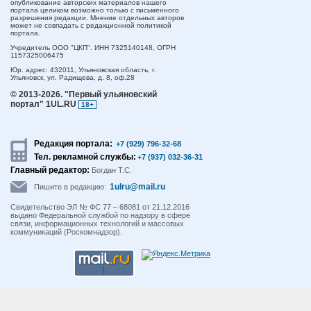
опубликование авторских материалов нашего
портала целиком возможно только с письменного
разрешения редакции. Мнение отдельных авторов
может не совпадать с редакционной политикой
портала.
Учредитель ООО "ЦКП". ИНН 7325140148, ОГРН
1157325006475
Юр. адрес:
432011,
Ульяновская область,
г.
Ульяновск,
ул. Радищева, д. 8, оф.28
© 2013-2026.
"Первый ульяновский
портал" 1UL.RU
18+
Редакция портала:
+7 (929) 796-32-68
Тел. рекламной службы:
+7 (937) 032-36-31
Главный редактор:
Богдан Т.С.
1ulru@mail.ru
Пишите в редакцию:
Свидетельство ЭЛ № ФС 77 – 68081 от 21.12.2016
выдано Федеральной службой по надзору в сфере
связи, информационных технологий и массовых
коммуникаций (Роскомнадзор).