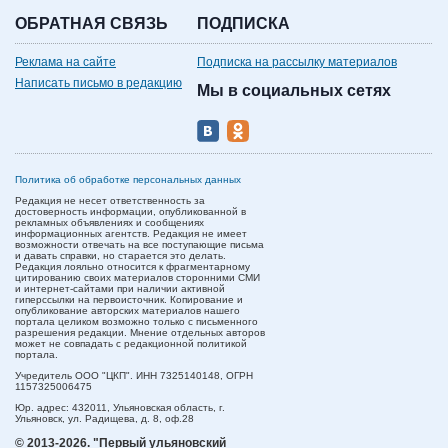
ОБРАТНАЯ СВЯЗЬ
ПОДПИСКА
Реклама на сайте
Подписка на рассылку материалов
Написать письмо в редакцию
Мы в социальных сетях
Политика об обработке персональных данных
Редакция не несет ответственность за
достоверность информации, опубликованной в
рекламных объявлениях и сообщениях
информационных агентств. Редакция не имеет
возможности отвечать на все поступающие письма
и давать справки, но старается это делать.
Редакция лояльно относится к фрагментарному
цитированию своих материалов сторонними СМИ
и интернет-сайтами при наличии активной
гиперссылки на первоисточник. Копирование и
опубликование авторских материалов нашего
портала целиком возможно только с письменного
разрешения редакции. Мнение отдельных авторов
может не совпадать с редакционной политикой
портала.
Учредитель ООО "ЦКП". ИНН 7325140148, ОГРН
1157325006475
Юр. адрес:
432011,
Ульяновская область,
г.
Ульяновск,
ул. Радищева, д. 8, оф.28
© 2013-2026.
"Первый ульяновский