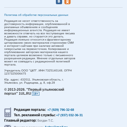
Политика об обработке персональных данных
Редакция не несет ответственность за
достоверность информации, опубликованной в
рекламных объявлениях и сообщениях
информационных агентств. Редакция не имеет
возможности отвечать на все поступающие письма
и давать справки, но старается это делать.
Редакция лояльно относится к фрагментарному
цитированию своих материалов сторонними СМИ
и интернет-сайтами при наличии активной
гиперссылки на первоисточник. Копирование и
опубликование авторских материалов нашего
портала целиком возможно только с письменного
разрешения редакции. Мнение отдельных авторов
может не совпадать с редакционной политикой
портала.
Учредитель ООО "ЦКП". ИНН 7325140148, ОГРН
1157325006475
Юр. адрес:
432011,
Ульяновская область,
г.
Ульяновск,
ул. Радищева, д. 8, оф.28
© 2013-2026.
"Первый ульяновский
портал" 1UL.RU
18+
Редакция портала:
+7 (929) 796-32-68
Тел. рекламной службы:
+7 (937) 032-36-31
Главный редактор:
Богдан Т.С.