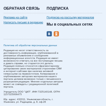
ОБРАТНАЯ СВЯЗЬ
ПОДПИСКА
Реклама на сайте
Подписка на рассылку материалов
Написать письмо в редакцию
Мы в социальных сетях
Политика об обработке персональных данных
Редакция не несет ответственность за
достоверность информации, опубликованной в
рекламных объявлениях и сообщениях
информационных агентств. Редакция не имеет
возможности отвечать на все поступающие письма
и давать справки, но старается это делать.
Редакция лояльно относится к фрагментарному
цитированию своих материалов сторонними СМИ
и интернет-сайтами при наличии активной
гиперссылки на первоисточник. Копирование и
опубликование авторских материалов нашего
портала целиком возможно только с письменного
разрешения редакции. Мнение отдельных авторов
может не совпадать с редакционной политикой
портала.
Учредитель ООО "ЦКП". ИНН 7325140148, ОГРН
1157325006475
Юр. адрес:
432011,
Ульяновская область,
г.
Ульяновск,
ул. Радищева, д. 8, оф.28