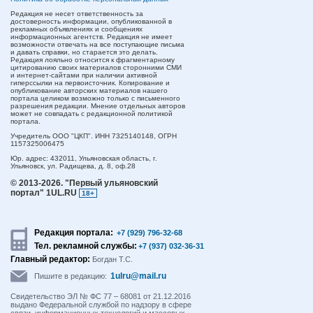
Редакция не несет ответственность за
достоверность информации, опубликованной в
рекламных объявлениях и сообщениях
информационных агентств. Редакция не имеет
возможности отвечать на все поступающие письма
и давать справки, но старается это делать.
Редакция лояльно относится к фрагментарному
цитированию своих материалов сторонними СМИ
и интернет-сайтами при наличии активной
гиперссылки на первоисточник. Копирование и
опубликование авторских материалов нашего
портала целиком возможно только с письменного
разрешения редакции. Мнение отдельных авторов
может не совпадать с редакционной политикой
портала.
Учредитель ООО "ЦКП". ИНН 7325140148, ОГРН
1157325006475
Юр. адрес:
432011,
Ульяновская область,
г.
Ульяновск,
ул. Радищева, д. 8, оф.28
© 2013-2026.
"Первый ульяновский
портал" 1UL.RU
18+
Редакция портала:
+7 (929) 796-32-68
Тел. рекламной службы:
+7 (937) 032-36-31
Главный редактор:
Богдан Т.С.
1ulru@mail.ru
Пишите в редакцию:
Свидетельство ЭЛ № ФС 77 – 68081 от 21.12.2016
выдано Федеральной службой по надзору в сфере