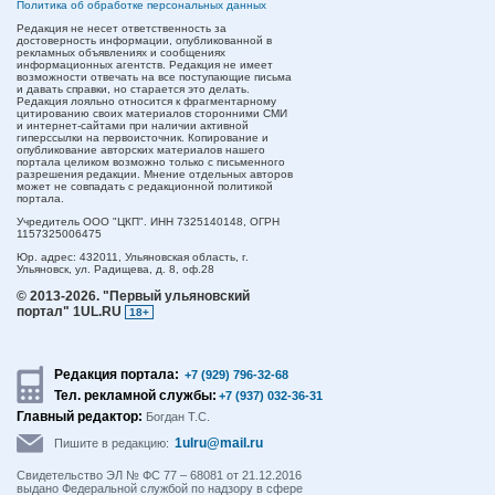
Политика об обработке персональных данных
Редакция не несет ответственность за
достоверность информации, опубликованной в
рекламных объявлениях и сообщениях
информационных агентств. Редакция не имеет
возможности отвечать на все поступающие письма
и давать справки, но старается это делать.
Редакция лояльно относится к фрагментарному
цитированию своих материалов сторонними СМИ
и интернет-сайтами при наличии активной
гиперссылки на первоисточник. Копирование и
опубликование авторских материалов нашего
портала целиком возможно только с письменного
разрешения редакции. Мнение отдельных авторов
может не совпадать с редакционной политикой
портала.
Учредитель ООО "ЦКП". ИНН 7325140148, ОГРН
1157325006475
Юр. адрес:
432011,
Ульяновская область,
г.
Ульяновск,
ул. Радищева, д. 8, оф.28
© 2013-2026.
"Первый ульяновский
портал" 1UL.RU
18+
Редакция портала:
+7 (929) 796-32-68
Тел. рекламной службы:
+7 (937) 032-36-31
Главный редактор:
Богдан Т.С.
1ulru@mail.ru
Пишите в редакцию:
Свидетельство ЭЛ № ФС 77 – 68081 от 21.12.2016
выдано Федеральной службой по надзору в сфере